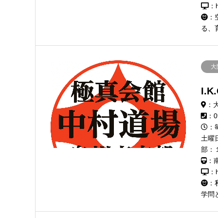
：h
：
る、
大
I.
：
：0
：
土曜
部：
：
：h
：
学問