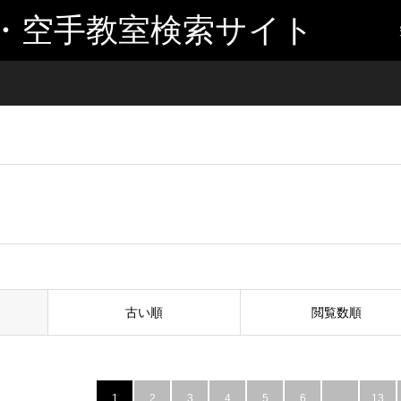
・空手教室検索サイト
古い順
閲覧数順
1
2
3
4
5
6
…
13