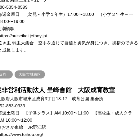
80-5354-8599
毎週金曜日 （幼児～小学１年生）17:00〜18:00 （小学２年生～一
8:00〜19:00
朝潮橋駅
tps://suiseikai.jetboy.jp/
泣き虫 弱虫大集合！空手を通じて自信と勇気が身につき、挨拶のできる
と成長します。
阪府
大阪市城東区
定非営利活動法人 呈峰會館 大阪成育教室
大阪府大阪市城東区成育3丁目18-17 成育公園 集会所
52-883-0333
毎週土曜日 【子供クラス】AM 10:00〜11:00 【高校生・成人クラ
 10:00〜12:00
おおさか東線 JR野江駅
ttps://www.teihou.org/