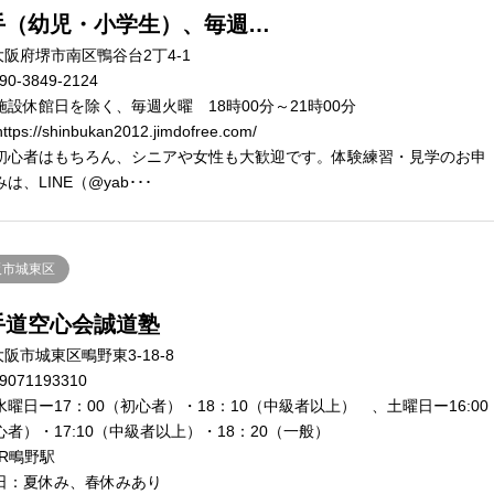
手（幼児・小学生）、毎週…
大阪府堺市南区鴨谷台2丁4-1
90-3849-2124
施設休館日を除く、毎週火曜 18時00分～21時00分
ttps://shinbukan2012.jimdofree.com/
初心者はもちろん、シニアや女性も大歓迎です。体験練習・見学のお申
は、LINE（@yab･･･
阪市城東区
手道空心会誠道塾
阪市城東区鴫野東3-18-8
9071193310
水曜日ー17：00（初心者）・18：10（中級者以上） 、土曜日ー16:00
心者）・17:10（中級者以上）・18：20（一般）
JR鴫野駅
日：夏休み、春休みあり