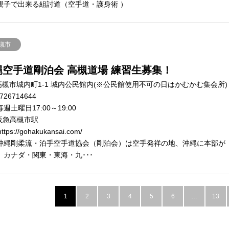
親子で出来る組討道（空手道・護身術 ）
槻市
縄空手道剛泊会 高槻道場 練習生募集！
高槻市城内町1-1 城内公民館内(※公民館使用不可の日はかむかむ集会所)
726714644
週土曜日17:00～19:00
阪急高槻市駅
ttps://gohakukansai.com/
沖縄剛柔流・泊手空手道協会（剛泊会）は空手発祥の地、沖縄に本部が
、カナダ・関東・東海・九･･･
1
2
3
4
5
6
…
13