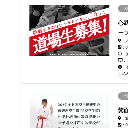
大
心
ー
：
：0
：
：h
：
し込み
大
箕
：
：0