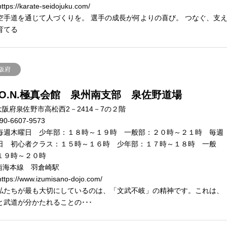
ttps://karate-seidojuku.com/
空手道を通じて人づくりを。 選手の成長が何よりの喜び。 つなぐ、支
育てる
阪府
K.O.N.極真会館 泉州南支部 泉佐野道場
大阪府泉佐野市高松西2－2414－7の２階
90-6607-9573
毎週木曜日 少年部：１８時～１９時 一般部：２０時～２１時 毎週
日 初心者クラス：１５時～１６時 少年部：１７時～１８時 一般
１９時～２０時
南海本線 羽倉崎駅
ttps://www.izumisano-dojo.com/
私たちが最も大切にしているのは、「文武不岐」の精神です。これは、
と武道が分かたれることの･･･