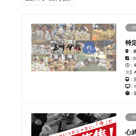
大
特
：
：0
：
ス】AM
：
：h
：
大
心