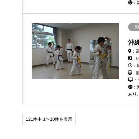
：
高
沖
：
：0
：毎
：
：h
：
あり
121件中 1〜10件を表示