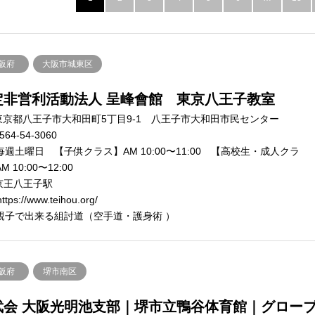
阪府
大阪市城東区
定非営利活動法人 呈峰會館 東京八王子教室
東京都八王子市大和田町5丁目9-1 八王子市大和田市民センター
564-54-3060
毎週土曜日 【子供クラス】AM 10:00〜11:00 【高校生・成人クラ
 10:00〜12:00
京王八王子駅
ttps://www.teihou.org/
親子で出来る組討道（空手道・護身術 ）
阪府
堺市南区
武会 大阪光明池支部｜堺市立鴨谷体育館｜グロー