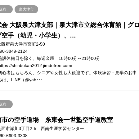
阪府
泉大津市
武会 大阪泉大津支部｜泉大津市立総合体育館｜グ
ブ空手（幼児・小学生）、…
大阪府泉大津市宮町2-50
90-3849-2124
施設休館日を除く、毎週金曜 18時00分～21時00分
ttps://shinbukan2012.jimdofree.com/
初心者はもちろん、シニアや女性も大歓迎です。体験練習・見学のお申
は、LINE（@yab･･･
阪府
面市の空手道場 糸東会一世塾空手道教室
箕面市瀬川3丁目2-5 西南生涯学習センター
90-6603-3308