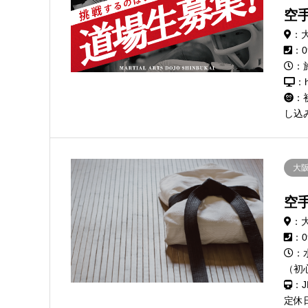
空
：
：0
：
：h
：
し込み
大
空
：大
：0
：
（初
：
定休