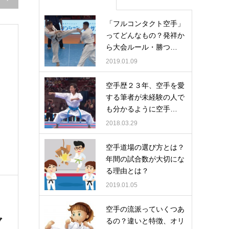
「フルコンタクト空手」
ってどんなもの？発祥か
ら大会ルール・勝つ…
2019.01.09
空手歴２３年、空手を愛
する筆者が未経験の人で
も分かるように空手…
2018.03.29
空手道場の選び方とは？
年間の試合数が大切にな
る理由とは？
2019.01.05
空手の流派っていくつあ
るの？違いと特徴、オリ
ブ