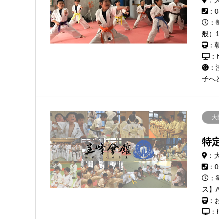
：0
：
般）1
：
：ht
：
子へ
大
特
：
：0
：
ス】AM
：
：h