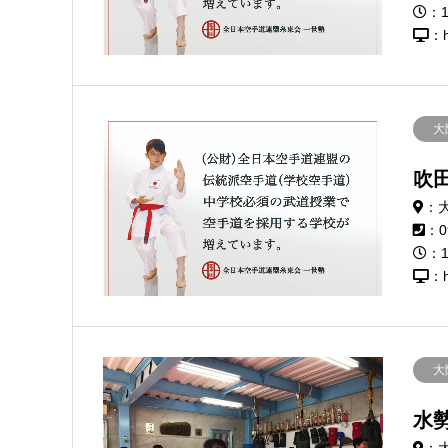
：1
：h
大
吹
：
：0
：1
：h
大
水
：