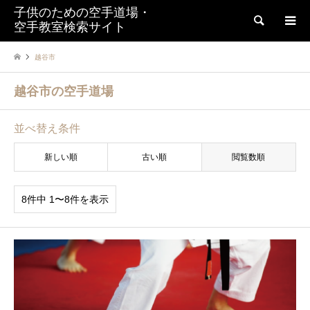
子供のための空手道場・
検索
空手教室検索サイト
越谷市
越谷市の空手道場
並べ替え条件
新しい順
古い順
閲覧数順
8件中 1〜8件を表示