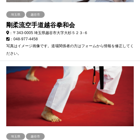
埼玉県
越谷市
剛柔流空手道越谷拳和会
：〒343-0005 埼玉県越谷市大字大杉５２３-６
：048-977-4458
写真はイメージ画像です。道場関係者の方はフォームから情報を修正してく
ださい。
埼玉県
越谷市