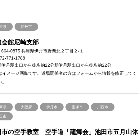
庫県
伊丹市
道会館尼崎支部
664-0875 兵庫県伊丹市野間北２丁目２-１
72-771-1788
新伊丹駅出口から徒歩約22分新伊丹駅出口から徒歩約22分
はイメージ画像です。道場関係者の方はフォームから情報を修正してく
い。
庫県
大阪府
伊丹市
宝塚市
川西市
田市
田市の空手教室 空手道「龍舞会」池田市五月山体