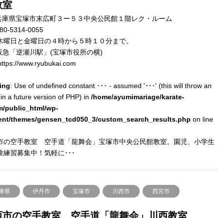
教室
兵庫県宝塚市末広町３ー５３中央公民館１階レク・ルーム
80-5314-0055
木曜日と金曜日の４時から５時１０分まで。
阪急「逆瀬川駅」(宝塚市役所の横)
ttps://www.ryubukai.com
ing
: Use of undefined constant ･･･ - assumed '･･･' (this will throw an
 in a future version of PHP) in
/home/ayumimariage/karate-
m/public_html/wp-
ent/themes/gensen_tcd050_3/custom_search_results.php
on line
市の空手教室 空手道「龍舞会」宝塚市中央公民館教室。園児、小学生
験練習募集中！気軽に･･･
庫県
伊丹市
宝塚市
川西市
西宮市
西市の空手教室 空手道「龍舞会」川西教室