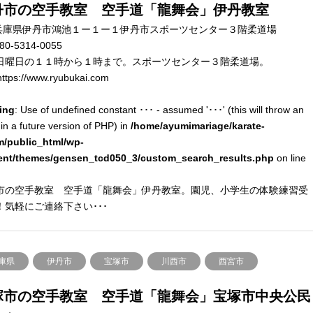
丹市の空手教室 空手道「龍舞会」伊丹教室
兵庫県伊丹市鴻池１ー１ー１伊丹市スポーツセンター３階柔道場
80-5314-0055
日曜日の１１時から１時まで。スポーツセンター３階柔道場。
ttps://www.ryubukai.com
ing
: Use of undefined constant ･･･ - assumed '･･･' (this will throw an
 in a future version of PHP) in
/home/ayumimariage/karate-
m/public_html/wp-
ent/themes/gensen_tcd050_3/custom_search_results.php
on line
市の空手教室 空手道「龍舞会」伊丹教室。園児、小学生の体験練習受
！気軽にご連絡下さい･･･
庫県
伊丹市
宝塚市
川西市
西宮市
塚市の空手教室 空手道「龍舞会」宝塚市中央公民