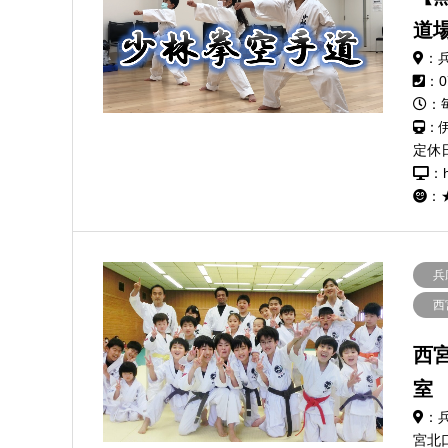
道
：
：0
：
：
定休
：h
：
兵
西
西
室
：
宮北