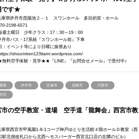
場です★
兵庫県伊丹市昆陽池２－１ スワンホール 多目的室・ホール
70-2198-6571
毎週土曜日 少年クラス：17：30～19：00
伊丹市バス・17系統『スワンホール前』下車
日：イベント等により日曜に振替あり
ttps://shourinken123itami.wordpress.com/
★無料空手体験・見学★★『LINE』『お問合せメール』で受付中♪
庫県
伊丹市
宝塚市
尼崎市
川西市
宮市
宮市の空手教室・道場 空手道「龍舞会」西宮市教
兵庫県西宮市甲風園1-8-1コープ神戸ゆとり生活館４階ホールＤ教室（西
口駅北側改札口から北西へモスバーガー西宮北口店の左隣のビル）