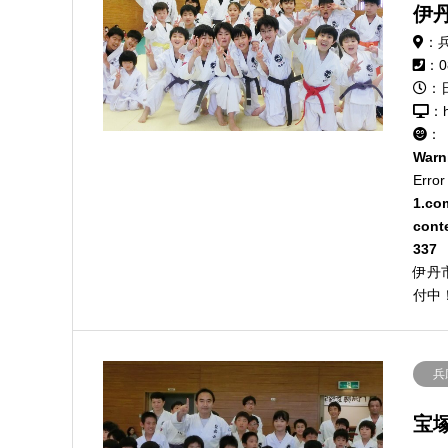
伊
：
：0
：
：h
：
Warn
Error
1.co
cont
337
伊丹
付中
兵
宝