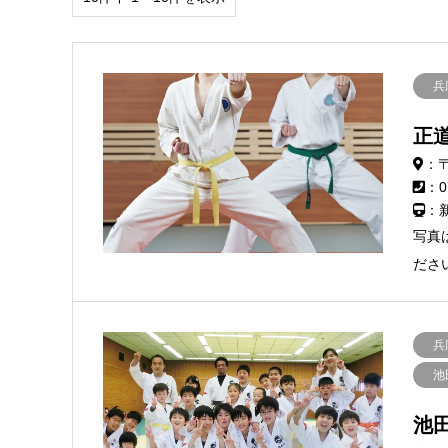
兵
正
：〒
：0
：
写真
ださ
兵
池
池