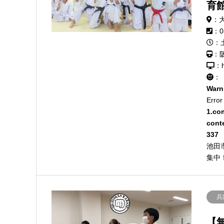
育
：大
：0
：
：
：h
：
Warn
Error
1.co
cont
337
池田
集中
兵
【