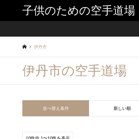
子供のための空手道場
伊丹市
伊丹市の空手道場
並べ替え条件
新しい順
10件中 1〜10件を表示