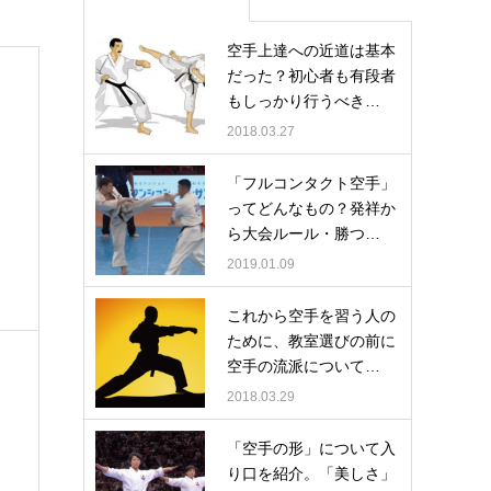
空手上達への近道は基本
だった？初心者も有段者
もしっかり行うべき…
2018.03.27
「フルコンタクト空手」
ってどんなもの？発祥か
ら大会ルール・勝つ…
2019.01.09
これから空手を習う人の
ために、教室選びの前に
空手の流派について…
2018.03.29
「空手の形」について入
り口を紹介。「美しさ」