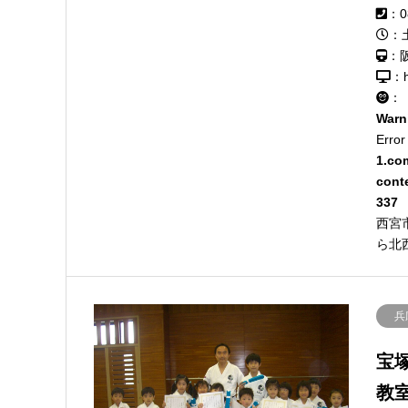
：0
：
：
：h
：
Warn
Error
1.co
cont
337
西宮
ら北
兵
宝
教