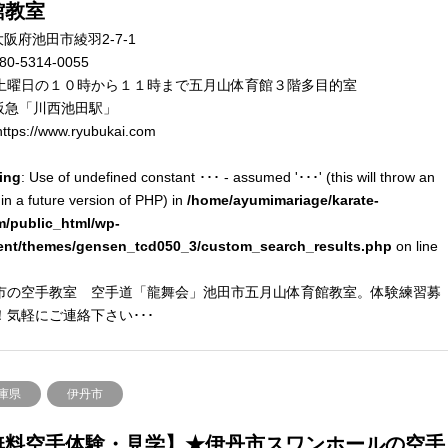
館教室
阪府池田市綾羽2-7-1
80-5314-0055
土曜日の１０時から１１時まで五月山体育館３階多目的室
阪急「川西池田駅」
ttps://www.ryubukai.com
ing
: Use of undefined constant ･･･ - assumed '･･･' (this will throw an
 in a future version of PHP) in
/home/ayumimariage/karate-
m/public_html/wp-
ent/themes/gensen_tcd050_3/custom_search_results.php
on line
市の空手教室 空手道「龍舞会」池田市五月山体育館教室。体験練習募
！気軽にご連絡下さい･･･
庫県
伊丹市
無料空手体験・見学】★伊丹市スワンホールの空手