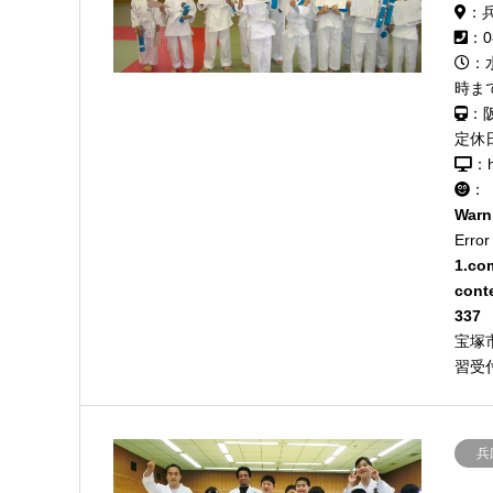
：
：0
：
時ま
：
定休
：h
：
Warn
Error
1.co
cont
337
宝塚
習受
兵