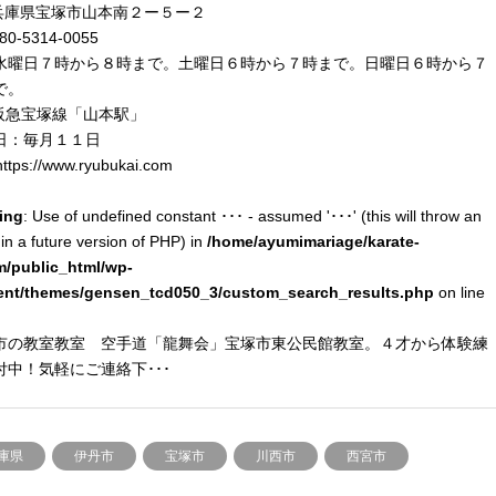
兵庫県宝塚市山本南２ー５ー２
80-5314-0055
水曜日７時から８時まで。土曜日６時から７時まで。日曜日６時から７
で。
阪急宝塚線「山本駅」
日：毎月１１日
ttps://www.ryubukai.com
ing
: Use of undefined constant ･･･ - assumed '･･･' (this will throw an
 in a future version of PHP) in
/home/ayumimariage/karate-
m/public_html/wp-
ent/themes/gensen_tcd050_3/custom_search_results.php
on line
市の教室教室 空手道「龍舞会」宝塚市東公民館教室。４才から体験練
付中！気軽にご連絡下･･･
庫県
伊丹市
宝塚市
川西市
西宮市