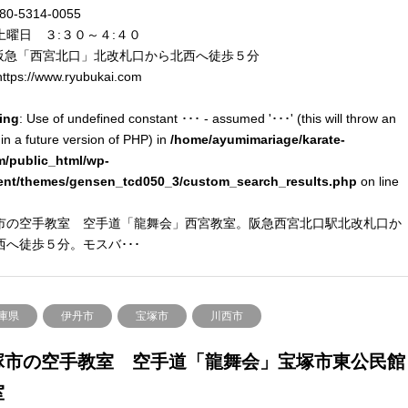
80-5314-0055
土曜日 ３:３０～４:４０
阪急「西宮北口」北改札口から北西へ徒歩５分
ttps://www.ryubukai.com
ing
: Use of undefined constant ･･･ - assumed '･･･' (this will throw an
 in a future version of PHP) in
/home/ayumimariage/karate-
m/public_html/wp-
ent/themes/gensen_tcd050_3/custom_search_results.php
on line
市の空手教室 空手道「龍舞会」西宮教室。阪急西宮北口駅北改札口か
西へ徒歩５分。モスバ･･･
庫県
伊丹市
宝塚市
川西市
塚市の空手教室 空手道「龍舞会」宝塚市東公民館
室