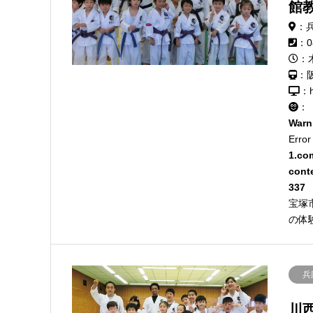
館
：
：0
：
：
：h
：
Warn
Error
1.co
cont
337
宝塚
の体
兵
川