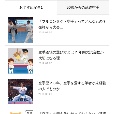
おすすめ記事1
50歳からの武道空手
「フルコンタクト空手」ってどんなもの？
発祥から大会...
2019.01.09
空手道場の選び方とは？ 年間の試合数が
大切になる理...
2019.01.05
空手歴２３年、空手を愛する筆者が未経験
の人でも分か...
2018.03.29
「空手」を習う前に知っておくといい基礎