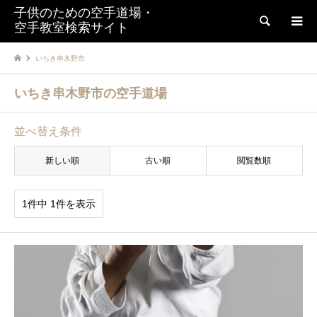
子供のための空手道場・
検索
空手教室検索サイト
いちき串木野市
いちき串木野市の空手道場
並べ替え条件
新しい順
古い順
閲覧数順
1件中 1件を表示