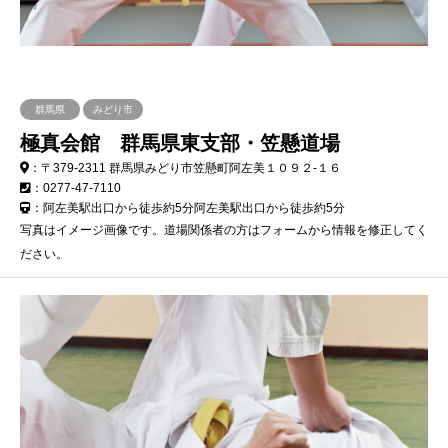
群馬県
みどり市
極真会館 群馬県東支部・笠懸道場
：〒379-2311 群馬県みどり市笠懸町阿左美１０９２-１６
：0277-47-7110
：阿左美駅出口から徒歩約5分阿左美駅出口から徒歩約5分
写真はイメージ画像です。道場関係者の方はフォームから情報を修正してく
ださい。