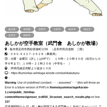
栃木県
群馬県
佐野市
太田市
栃木市
桐生市
足利市
館林市
あしかが空手教室（武門會 あしかが教場）
：栃木県足利市西砂原後町1156 （足利市民武道館 二階）
：０９０-９３２７-２６２８（事務局）
：火曜・金曜日（詳しくはHPで） １９時～２０時３０分（幼児から小
学６年まで）,１９時～２１時２０分（中学生～ ）
：JR両毛線足利駅より徒歩１０分
：https://bumonkai-ashikaga.wixsite.com/ashikakukyou
：
Warning
: Use of undefined constant ･･･ - assumed '･･･' (this will throw an
Error in a future version of PHP) in
/home/ayumimariage/karate-
1.com/public_html/wp-
content/themes/gensen_tcd050_3/custom_search_results.php
on line
337
武道/格闘技なら 打・投・極が習得できる武門會へ！ 自分にチャレンジして