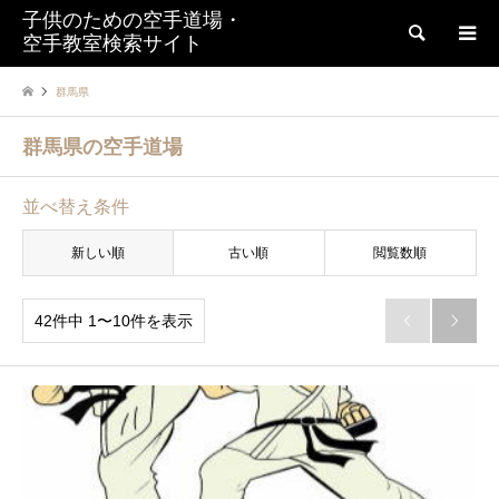
子供のための空手道場・
検索
空手教室検索サイト
群馬県
群馬県の空手道場
並べ替え条件
新しい順
古い順
閲覧数順
42件中 1〜10件を表示

