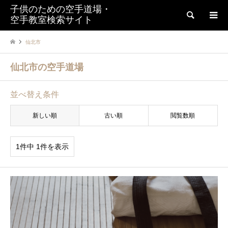
子供のための空手道場・
検索
空手教室検索サイト
仙北市
仙北市の空手道場
並べ替え条件
新しい順
古い順
閲覧数順
1件中 1件を表示