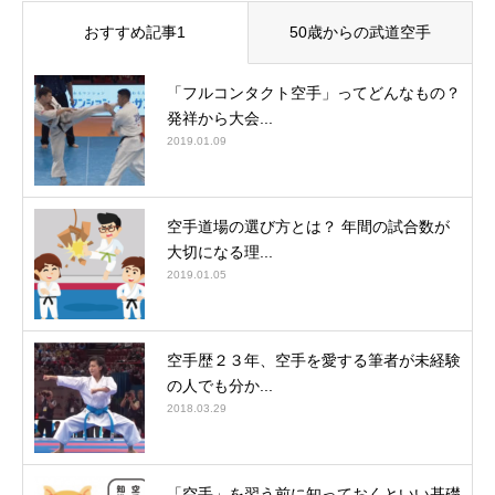
おすすめ記事1
50歳からの武道空手
「フルコンタクト空手」ってどんなもの？
発祥から大会...
2019.01.09
空手道場の選び方とは？ 年間の試合数が
大切になる理...
2019.01.05
空手歴２３年、空手を愛する筆者が未経験
の人でも分か...
2018.03.29
「空手」を習う前に知っておくといい基礎