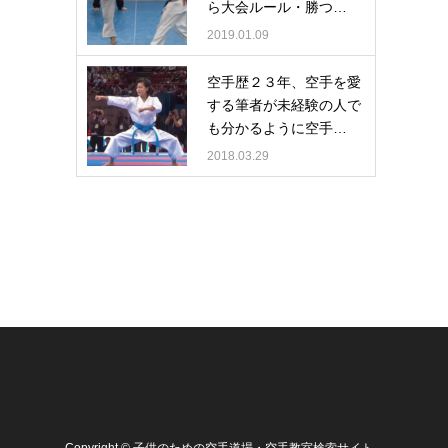
ら大会ルール・勝つ…
2019.01.09
空手歴２３年、空手を愛
する筆者が未経験の人で
も分かるように空手…
2018.03.29