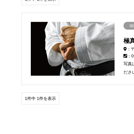
福
極
：〒
：0
写真
ださ
1件中 1件を表示