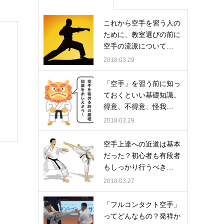
これから空手を習う人の
ために、教室選びの前に
空手の流派について…
2018.03.29
「空手」を習う前に知っ
ておくといい基礎知識。
得意、不得意、怪我…
2018.03.29
空手上達への近道は基本
だった？初心者も有段者
もしっかり行うべき…
2018.03.27
「フルコンタクト空手」
ってどんなもの？発祥か