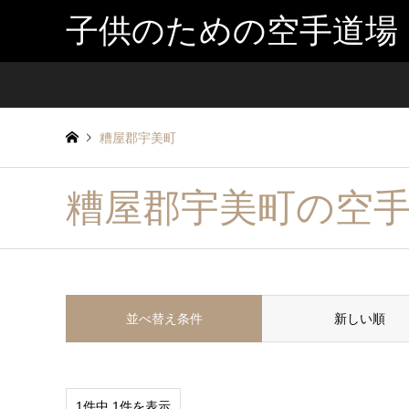
子供のための空手道場
糟屋郡宇美町
糟屋郡宇美町の空
並べ替え条件
新しい順
1件中 1件を表示