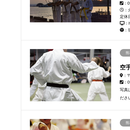
：0
：火
定休
：h
：
熊
空
：〒
：0
写真
ださ
熊