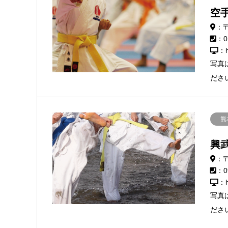
空
：〒
：0
：h
写真
ださ
熊
興
：〒
：0
：h
写真
ださ