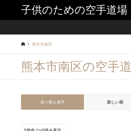
子供のための空手道場
熊本市南区
熊本市南区の空手
並べ替え条件
新しい順
5件中 1〜5件を表示