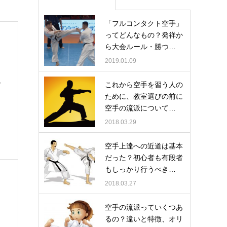
「フルコンタクト空手」
ってどんなもの？発祥か
ら大会ルール・勝つ…
2019.01.09
ー
これから空手を習う人の
ために、教室選びの前に
空手の流派について…
2018.03.29
空手上達への近道は基本
だった？初心者も有段者
もしっかり行うべき…
2018.03.27
空手の流派っていくつあ
るの？違いと特徴、オリ