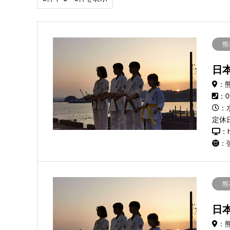
熊
日
：
：0
：水
定休
：h
：
熊
日
：