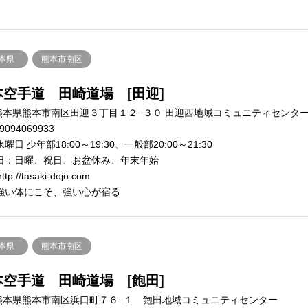
本県
熊本市南区
本空手道 田崎道場 [田迎]
熊本県熊本市南区田迎３丁目１２−３０ 田迎西地域コミュニティセンタ
9094069933
曜日 少年部18:00～19:30、一般部20:00～21:30
日：日曜、祝日、お盆休み、年末年始
ttp://tasaki-dojo.com
強い体にこそ、強い心が宿る
本県
熊本市南区
本空手道 田崎道場 [飽田]
熊本県熊本市南区浜口町７６−１ 飽田地域コミュニティセンター