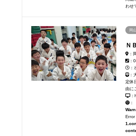
わせ
岡
Ｎ
：
：0
：
：
定休
由に
：h
：
Warn
Error
1.co
cont