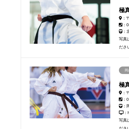
極
：〒
：0
：
写真
ださ
岡
極
：〒
：0
：
：h
写真
ださ