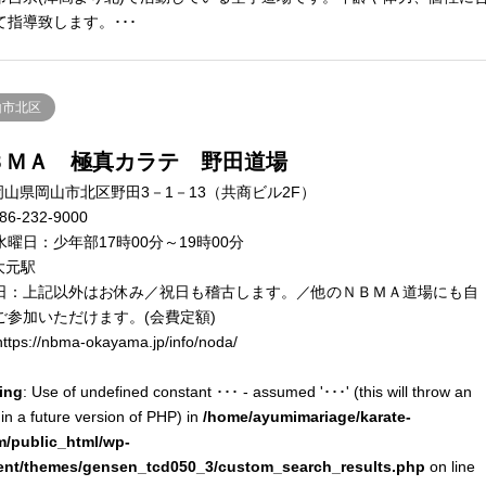
て指導致します。･･･
山市北区
ＢＭＡ 極真カラテ 野田道場
岡山県岡山市北区野田3－1－13（共商ビル2F）
86-232-9000
水曜日：少年部17時00分～19時00分
大元駅
日：上記以外はお休み／祝日も稽古します。／他のＮＢＭＡ道場にも自
ご参加いただけます。(会費定額)
ttps://nbma-okayama.jp/info/noda/
ing
: Use of undefined constant ･･･ - assumed '･･･' (this will throw an
 in a future version of PHP) in
/home/ayumimariage/karate-
m/public_html/wp-
ent/themes/gensen_tcd050_3/custom_search_results.php
on line