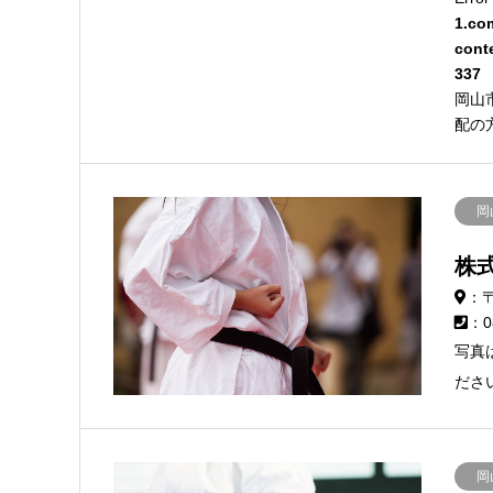
1.co
cont
337
岡山
配の
岡
株
：〒
：0
写真
ださ
岡