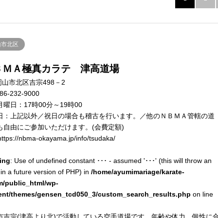
山市北区
ＢＭＡ極真カラテ 津高道場
岡山市北区吉宗498－2
86-232-9000
月曜日：17時00分～19時00
日：上記以外／祝日の場合も稽古を行います。／他のＮＢＭＡ管轄の道
も自由にご参加いただけます。(会費定額)
ttps://nbma-okayama.jp/info/tsudaka/
ing
: Use of undefined constant ･･･ - assumed '･･･' (this will throw an
 in a future version of PHP) in
/home/ayumimariage/karate-
m/public_html/wp-
ent/themes/gensen_tcd050_3/custom_search_results.php
on line
市吉宗(津高より北)で活動している空手道場です。年齢や体力、個性に