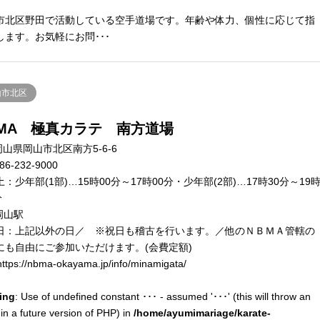
市北区野田で活動している空手道場です。年齢や体力、個性に応じて指
します。お気軽にお問･･･
山市北区
BMA 極真カラテ 南方道場
山県岡山市北区南方5-6-6
86-232-9000
土：少年部(1部)…15時00分～17時00分・少年部(2部)…17時30分～19
分
岡山駅
日：上記以外の日／ ※祝日も稽古を行います。／他のＮＢＭＡ管轄の
にも自由にご参加いただけます。(会費定額)
ttps://nbma-okayama.jp/info/minamigata/
ing
: Use of undefined constant ･･･ - assumed '･･･' (this will throw an
 in a future version of PHP) in
/home/ayumimariage/karate-