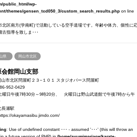
m/public_html/wp-
ent/themes/gensen_tcd050_3/custom_search_results.php
on line
市北区南方(学南町)で活動している空手道場です。年齢や体力、個性に
稽古指導を致しま･･･
山県
岡山市北区
原会館岡山支部
岡山市北区問屋町２３−１０１ スタジオバース問屋町
86-952-0429
土曜日午後7時30分～9時20分、 火曜日は野山武道館で午後7時から午
時
北長瀬駅
ttps://okayamasibu.jimdo.com/
ing
: Use of undefined constant ･･･ - assumed '･･･' (this will throw an
 in a future version of PHP) in
/home/ayumimariage/karate-