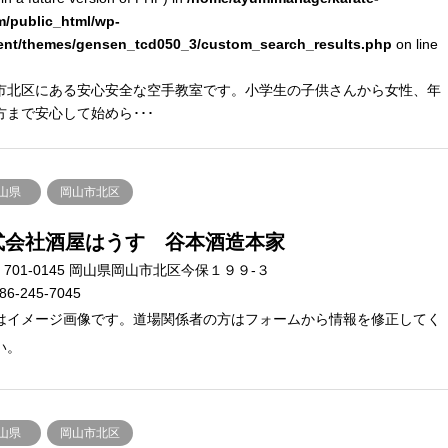
m/public_html/wp-
ent/themes/gensen_tcd050_3/custom_search_results.php
on line
市北区にある安心安全な空手教室です。小学生の子供さんから女性、年
方まで安心して始めら･･･
山県
岡山市北区
式会社酒屋はうす 谷本酒造本家
701-0145 岡山県岡山市北区今保１９９-３
86-245-7045
はイメージ画像です。道場関係者の方はフォームから情報を修正してく
い。
山県
岡山市北区