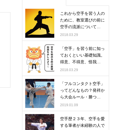
これから空手を習う人の
ために、教室選びの前に
空手の流派について…
2018.03.29
「空手」を習う前に知っ
ておくといい基礎知識。
得意、不得意、怪我…
2018.03.29
「フルコンタクト空手」
ってどんなもの？発祥か
ら大会ルール・勝つ…
2019.01.09
空手歴２３年、空手を愛
する筆者が未経験の人で