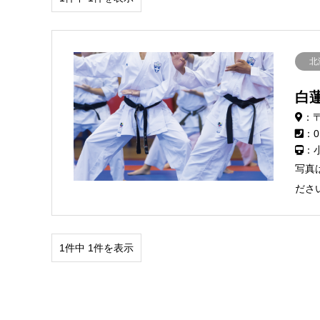
北
白
：〒
：0
：
写真
ださ
1件中 1件を表示