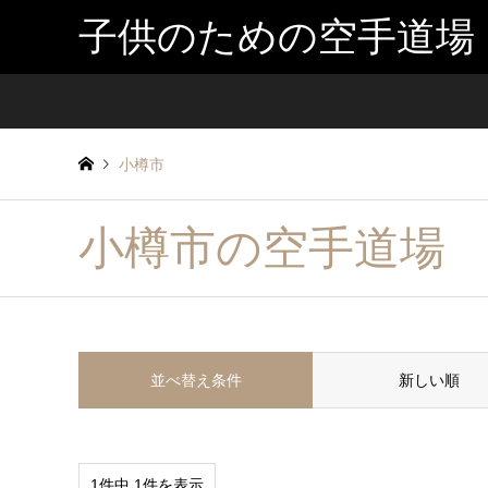
子供のための空手道場
小樽市
小樽市の空手道場
並べ替え条件
新しい順
1件中 1件を表示