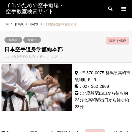
子供のための空手道場・
検索
空手教室検索サイト
群馬県
高崎市
日本空手道身学舘総本部
群馬県
高崎市
情報を修正
日本空手道身学舘総本部
ニホンカラテドウミガクタチソウホンブ
：〒370-0075 群馬県高崎市
筑縄町５-９
：027-362-2808
：北高崎駅出口から徒歩約
23分北高崎駅出口から徒歩約
23分