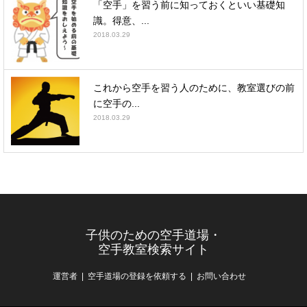
「空手」を習う前に知っておくといい基礎知
識。得意、...
2018.03.29
これから空手を習う人のために、教室選びの前
に空手の...
2018.03.29
子供のための空手道場・
空手教室検索サイト
運営者
空手道場の登録を依頼する
お問い合わせ