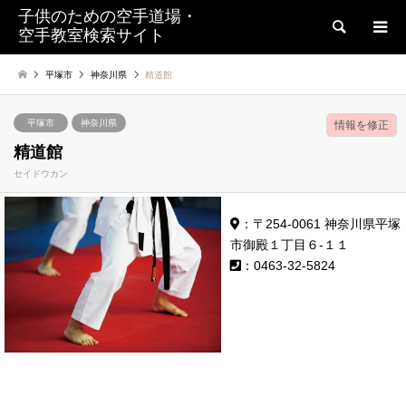
子供のための空手道場・
検索
空手教室検索サイト
平塚市
神奈川県
精道館
平塚市
神奈川県
情報を修正
精道館
セイドウカン
：〒254-0061 神奈川県平塚
市御殿１丁目６-１１
：0463-32-5824