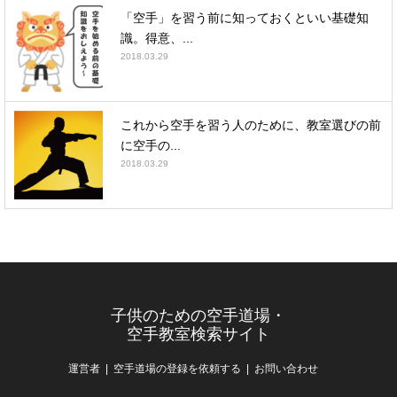
「空手」を習う前に知っておくといい基礎知
識。得意、...
2018.03.29
これから空手を習う人のために、教室選びの前
に空手の...
2018.03.29
子供のための空手道場・
空手教室検索サイト
運営者
空手道場の登録を依頼する
お問い合わせ