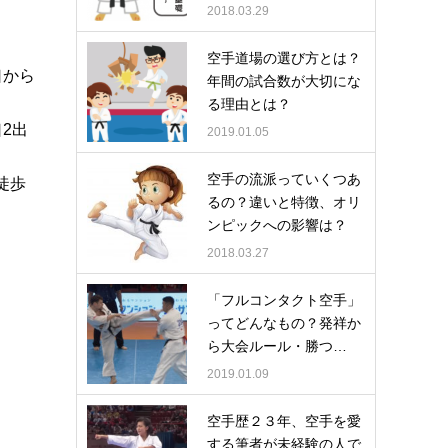
2018.03.29
空手道場の選び方とは？
口から
年間の試合数が大切にな
る理由とは？
2出
2019.01.05
空手の流派っていくつあ
徒歩
るの？違いと特徴、オリ
ンピックへの影響は？
2018.03.27
「フルコンタクト空手」
ってどんなもの？発祥か
ら大会ルール・勝つ…
2019.01.09
空手歴２３年、空手を愛
する筆者が未経験の人で