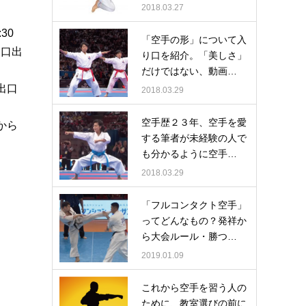
2018.03.27
30
「空手の形」について入
東口出
り口を紹介。「美しさ」
だけではない、動画…
出口
2018.03.29
空手歴２３年、空手を愛
から
する筆者が未経験の人で
も分かるように空手…
2018.03.29
「フルコンタクト空手」
ってどんなもの？発祥か
ら大会ルール・勝つ…
2019.01.09
これから空手を習う人の
ために、教室選びの前に