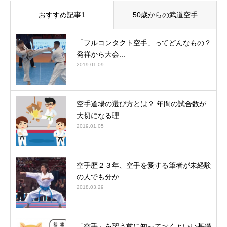
おすすめ記事1
50歳からの武道空手
「フルコンタクト空手」ってどんなもの？
発祥から大会...
2019.01.09
空手道場の選び方とは？ 年間の試合数が
大切になる理...
2019.01.05
空手歴２３年、空手を愛する筆者が未経験
の人でも分か...
2018.03.29
「空手」を習う前に知っておくといい基礎