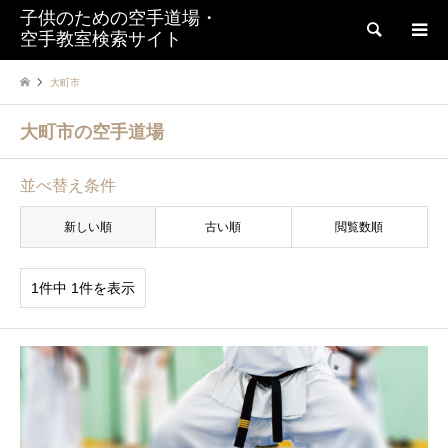
子供のための空手道場・
検索
空手教室検索サイト
大町市
大町市の空手道場
並べ替え条件
新しい順
古い順
閲覧数順
1件中 1件を表示