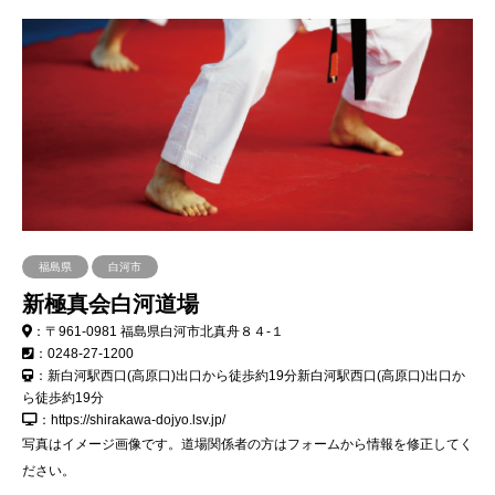
福島県
白河市
新極真会白河道場
：〒961-0981 福島県白河市北真舟８４-１
：0248-27-1200
：新白河駅西口(高原口)出口から徒歩約19分新白河駅西口(高原口)出口か
ら徒歩約19分
：https://shirakawa-dojyo.lsv.jp/
写真はイメージ画像です。道場関係者の方はフォームから情報を修正してく
ださい。