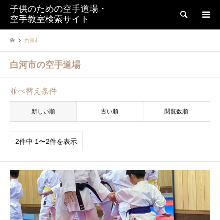
子供のための空手道場・
検索
空手教室検索サイト
白河市
白河市の空手道場
並べ替え条件
新しい順
古い順
閲覧数順
2件中 1〜2件を表示