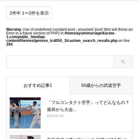
2件中 1〜2件を表示
Warning
: Use of undefined constant post - assumed 'post' (this will throw an
Error in a future version of PHP) in
/home/ayumimariage/karate-
1.com/public_html/wp-
content/themes/gensen_tcd050_3/custom_search_results.php
on line
394
おすすめ記事1
50歳からの武道空手
「フルコンタクト空手」ってどんなもの？
発祥から大会...
2019.01.09