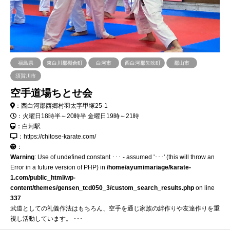
福島県
東白川郡棚倉町
白河市
西白河郡矢吹町
郡山市
須賀川市
空手道場ちとせ会
：西白河郡西郷村羽太字甲塚25-1
：火曜日18時半～20時半 金曜日19時～21時
：白河駅
：https://chitose-karate.com/
：
Warning
: Use of undefined constant ･･･ - assumed '･･･' (this will throw an
Error in a future version of PHP) in
/home/ayumimariage/karate-
1.com/public_html/wp-
content/themes/gensen_tcd050_3/custom_search_results.php
on line
337
武道としての礼儀作法はもちろん、空手を通じ家族の絆作りや友達作りを重
視し活動しています。 ･･･