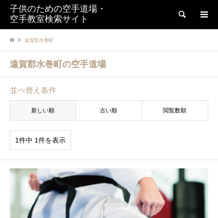
子供のための空手道場・
検索
空手教室検索サイト
遠賀郡水巻町
遠賀郡水巻町の空手道場
並べ替え条件
新しい順
古い順
閲覧数順
1件中 1件を表示