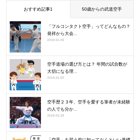
おすすめ記事1
50歳からの武道空手
「フルコンタクト空手」ってどんなもの？
発祥から大会...
2019.01.09
空手道場の選び方とは？ 年間の試合数が
大切になる理...
2019.01.05
空手歴２３年、空手を愛する筆者が未経験
の人でも分か...
2018.03.29
「空手」を習う前に知っておくといい基礎