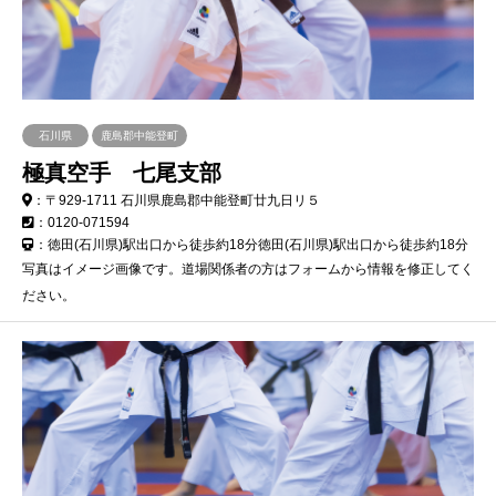
石川県
鹿島郡中能登町
極真空手 七尾支部
：〒929-1711 石川県鹿島郡中能登町廿九日リ５
：0120-071594
：徳田(石川県)駅出口から徒歩約18分徳田(石川県)駅出口から徒歩約18分
写真はイメージ画像です。道場関係者の方はフォームから情報を修正してく
ださい。