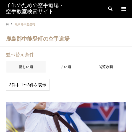
子供のための空手道場・
検索
空手教室検索サイト
鹿島郡中能登町
鹿島郡中能登町の空手道場
並べ替え条件
新しい順
古い順
閲覧数順
3件中 1〜3件を表示