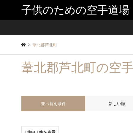
子供のための空手道場
葦北郡芦北町
葦北郡芦北町の空
並べ替え条件
新しい順
1件中 1件を表示