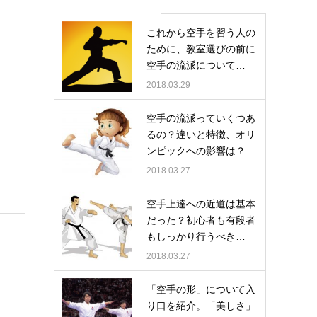
これから空手を習う人の
ために、教室選びの前に
空手の流派について…
2018.03.29
空手の流派っていくつあ
るの？違いと特徴、オリ
ンピックへの影響は？
2018.03.27
空手上達への近道は基本
だった？初心者も有段者
もしっかり行うべき…
2018.03.27
「空手の形」について入
り口を紹介。「美しさ」