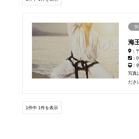
熊
海
：〒
：0
：
写真
ださ
1件中 1件を表示