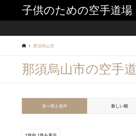
子供のための空手道場
那須烏山市
那須烏山市の空手
並べ替え条件
新しい順
1件中 1件を表示