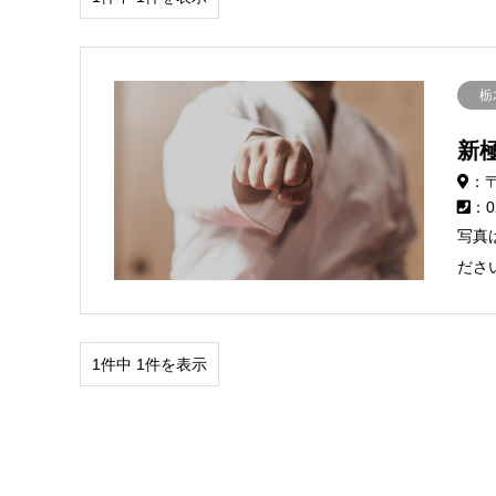
栃
新
：〒
：0
写真
ださ
1件中 1件を表示