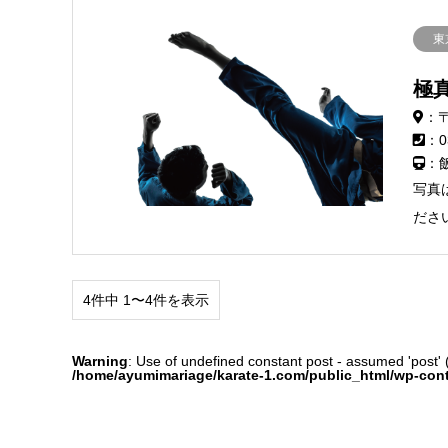
東
極
：〒
：0
：
写真
ださ
4件中 1〜4件を表示
Warning
: Use of undefined constant post - assumed 'post' (t
/home/ayumimariage/karate-1.com/public_html/wp-con