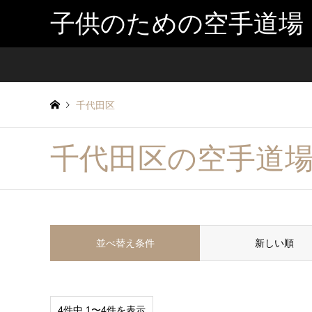
子供のための空手道場
千代田区
千代田区の空手道
並べ替え条件
新しい順
4件中 1〜4件を表示