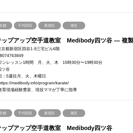
京都
千代田区
新宿区
港区
ップアップ空手道教室 Medibody四ツ谷 — 複
東京都新宿区四谷1-9三宅ビル6階
8074763849
ワンレッスン1時間 月、火、木 15時30分〜19時30分
四ツ谷
日：5週目月、火、木曜日
ttps://medibody.info/program/karate/
教育現場経験豊富、現役ママが丁寧に指導
京都
千代田区
新宿区
港区
ップアップ空手道教室 Medibody四ツ谷