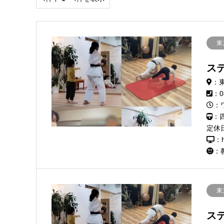
東
ステ
：
：0
：
：
定休
：h
：
東
ステ