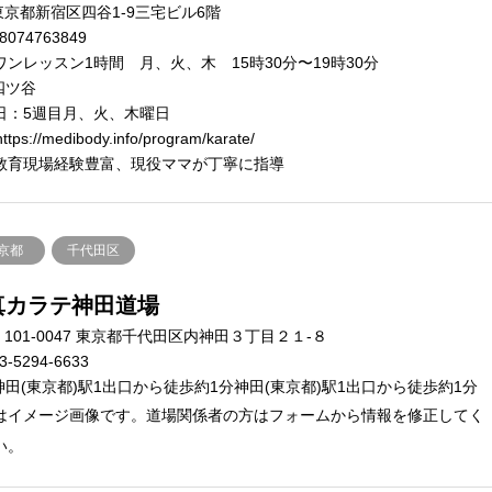
東京都新宿区四谷1-9三宅ビル6階
8074763849
ワンレッスン1時間 月、火、木 15時30分〜19時30分
四ツ谷
日：5週目月、火、木曜日
ttps://medibody.info/program/karate/
教育現場経験豊富、現役ママが丁寧に指導
京都
千代田区
真カラテ神田道場
101-0047 東京都千代田区内神田３丁目２１-８
3-5294-6633
神田(東京都)駅1出口から徒歩約1分神田(東京都)駅1出口から徒歩約1分
はイメージ画像です。道場関係者の方はフォームから情報を修正してく
い。