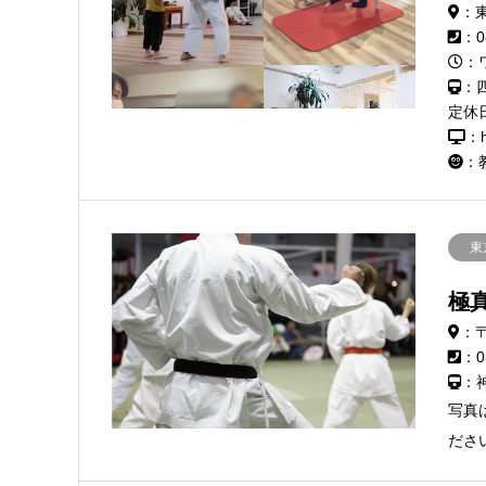
：
：0
：
：
定休
：h
：
東
極
：〒
：0
：
写真
ださ