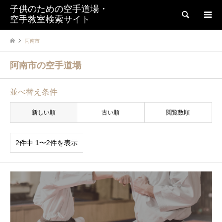
子供のための空手道場・
検索
空手教室検索サイト
阿南市
阿南市の空手道場
並べ替え条件
新しい順
古い順
閲覧数順
2件中 1〜2件を表示