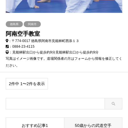
徳島県
阿南市
阿南空手教室
：〒774-0017 徳島県阿南市見能林町西添１３
：0884-23-4115
：見能林駅出口から徒歩約9分見能林駅出口から徒歩約9分
写真はイメージ画像です。道場関係者の方はフォームから情報を修正してく
ださい。
2件中 1〜2件を表示
おすすめ記事1
50歳からの武道空手