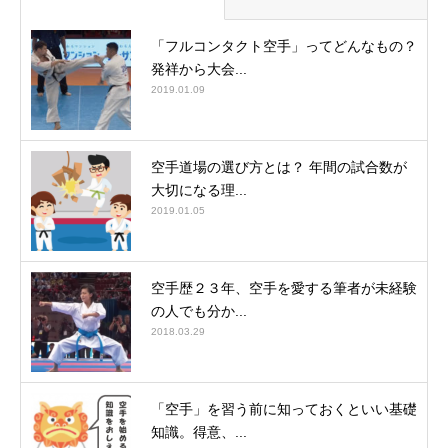
「フルコンタクト空手」ってどんなもの？
発祥から大会...
2019.01.09
空手道場の選び方とは？ 年間の試合数が
大切になる理...
2019.01.05
空手歴２３年、空手を愛する筆者が未経験
の人でも分か...
2018.03.29
「空手」を習う前に知っておくといい基礎
知識。得意、...