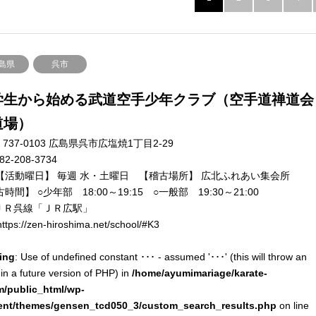
島県
呉市
学生から始める武道空手少年クラブ（空手道禅道会
道場）
737-0103 広島県呉市広塩焼1丁目2-29
82-208-3734
【活動曜日】 毎週 水・土曜日 【稽古場所】 広北ふれあい集会所
時間】 ○少年部 18:00～19:15 ○一般部 19:30～21:00
ＪＲ呉線「ＪＲ広駅」
ttps://zen-hiroshima.net/school/#K3
ing
: Use of undefined constant ･･･ - assumed '･･･' (this will throw an
 in a future version of PHP) in
/home/ayumimariage/karate-
m/public_html/wp-
ent/themes/gensen_tcd050_3/custom_search_results.php
on line