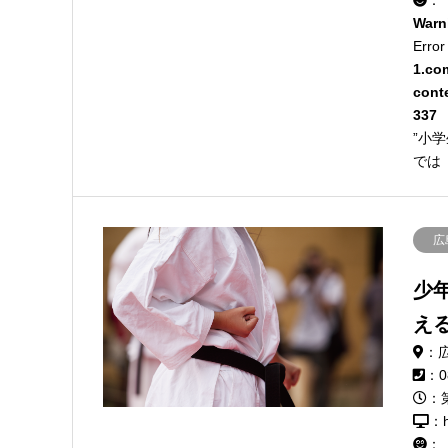
：
Warn
Error
1.co
cont
337
”小
では
広
少
え
：
：0
：
：h
：