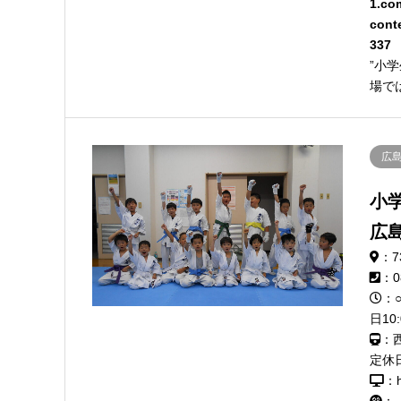
1.co
cont
337
”小
場で
広
小
広
：7
：0
：○
日10:
：
定休
：h