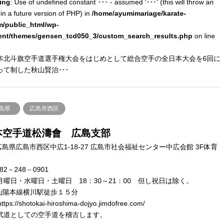
ing
: Use of undefined constant ･･･ - assumed '･･･' (this will throw an
 in a future version of PHP) in
/home/ayumimariage/karate-
m/public_html/wp-
ent/themes/gensen_tcd050_3/custom_search_results.php
on line
本北斗旗空手道選手権大会をはじめとして総合空手の全日本大会を6回
って制した秋山賢治･･･
島県
広島市西区
本空手道松濤會 広島支部
島県広島市西区中広1-18-27 広島市社会福祉センター中広会館 3F体育
82－248－0901
月曜日・水曜日・土曜日 18：30～21：00 但し祝日は除く。
山陽本線横川駅徒歩１５分
ttps://shotokai-hiroshima-dojyo.jimdofree.com/
武道としての空手道を稽古します。