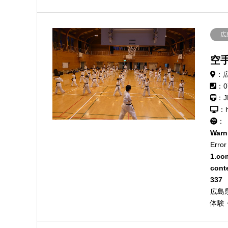
広
空
：
：0
：
：h
：
Warn
Error
1.co
cont
337
広島
体験