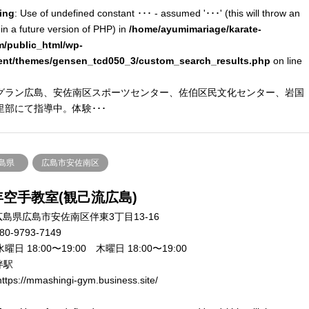
ing
: Use of undefined constant ･･･ - assumed '･･･' (this will throw an
 in a future version of PHP) in
/home/ayumimariage/karate-
m/public_html/wp-
ent/themes/gensen_tcd050_3/custom_search_results.php
on line
グラン広島、安佐南区スポーツセンター、佐伯区民文化センター、岩国
里部にて指導中。体験･･･
島県
広島市安佐南区
年空手教室(観己流広島)
広島県広島市安佐南区伴東3丁目13-16
80-9793-7149
曜日 18:00〜19:00 木曜日 18:00〜19:00
伴駅
ttps://mmashingi-gym.business.site/