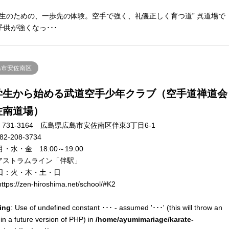
学生のための、一歩先の体験。空手で強く、礼儀正しく育つ道” 呉道場で
子供が強くなっ･･･
島市安佐南区
学生から始める武道空手少年クラブ（空手道禅道会
佐南道場）
731-3164 広島県広島市安佐南区伴東3丁目6-1
82-208-3734
・水・金 18:00～19:00
アストラムライン「伴駅」
日：火・木・土・日
ttps://zen-hiroshima.net/school/#K2
ing
: Use of undefined constant ･･･ - assumed '･･･' (this will throw an
 in a future version of PHP) in
/home/ayumimariage/karate-