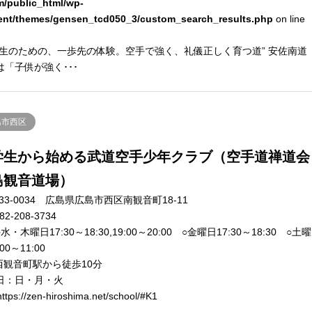
m/public_html/wp-
ent/themes/gensen_tcd050_3/custom_search_results.php
on line
学生のための、一歩先の体験。空手で強く、礼儀正しく育つ道” 安佐南道
は「子供が強く･･･
島市西区
学生から始める武道空手少年クラブ（空手道禅道会
島観音道場）
33-0034 広島県広島市西区南観音町18-11
82-208-3734
水・木曜日17:30～18:30,19:00～20:00 ○金曜日17:30～18:30 ○土曜
00～11:00
西観音町駅から徒歩10分
日：日・月・火
ttps://zen-hiroshima.net/school/#K1