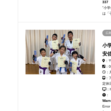
337
”小
は「
広
小
安
：〒
：0
：月
：
定休
：h
：
Warn
Error