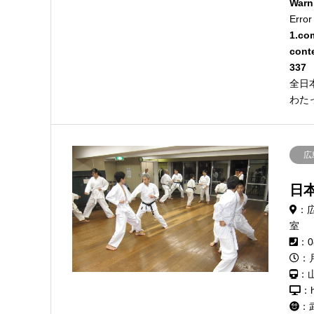
Warn
Error
1.co
cont
337
全日
わた
広
日
：広
室
：0
：
：
：h
：