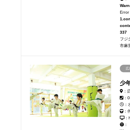
Warn
Error
1.co
cont
337
フジ
市麻
広
少
：
：0
：水
：
：h
：