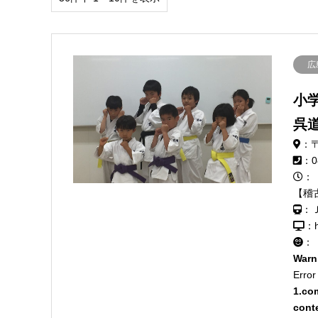
広
小
呉
：〒
：0
：
【稽古
：
：h
：
Warn
Error
1.co
cont