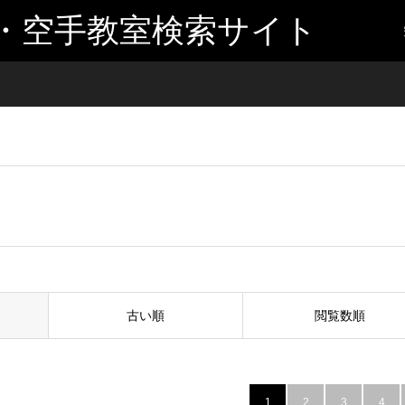
・空手教室検索サイト
古い順
閲覧数順
1
2
3
4