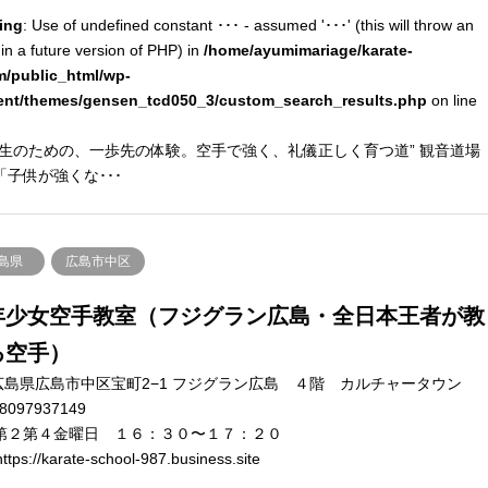
ing
: Use of undefined constant ･･･ - assumed '･･･' (this will throw an
 in a future version of PHP) in
/home/ayumimariage/karate-
m/public_html/wp-
ent/themes/gensen_tcd050_3/custom_search_results.php
on line
学生のための、一歩先の体験。空手で強く、礼儀正しく育つ道” 観音道場
「子供が強くな･･･
島県
広島市中区
年少女空手教室（フジグラン広島・全日本王者が教
る空手）
広島県広島市中区宝町2−1 フジグラン広島 ４階 カルチャータウン
8097937149
第２第４金曜日 １６：３０〜１７：２０
ttps://karate-school-987.business.site