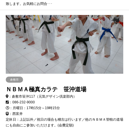
致します。お気軽にお問合･･･
倉敷市
ＮＢＭＡ極真カラテ 笹沖道場
：倉敷市笹沖117（元気デザイン倶楽部内）
：086-232-9000
：月曜日：17時15分～19時15分
：西富井
定休日：上記以外／祝日の場合も稽古は行います／他のＮＢＭＡ管轄の道場
にも自由にご参加いただけます。(会費定額)