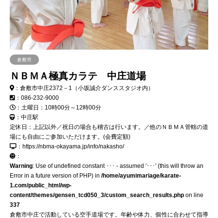
倉敷市
ＮＢＭＡ極真カラテ 中庄道場
：倉敷市中庄2372－1（小坂誠介ダンススタジオ内）
：086-232-9000
：土曜日：10時00分～12時00分
：中庄駅
定休日：上記以外／祝日の場合も稽古は行います。／他のＮＢＭＡ管轄の道
場にも自由にご参加いただけます。(会費定額)
：https://nbma-okayama.jp/info/nakasho/
：
Warning
: Use of undefined constant ･･･ - assumed '･･･' (this will throw an
Error in a future version of PHP) in
/home/ayumimariage/karate-
1.com/public_html/wp-
content/themes/gensen_tcd050_3/custom_search_results.php
on line
337
倉敷市中庄で活動している空手道場です。年齢や体力、個性に合わせて指導