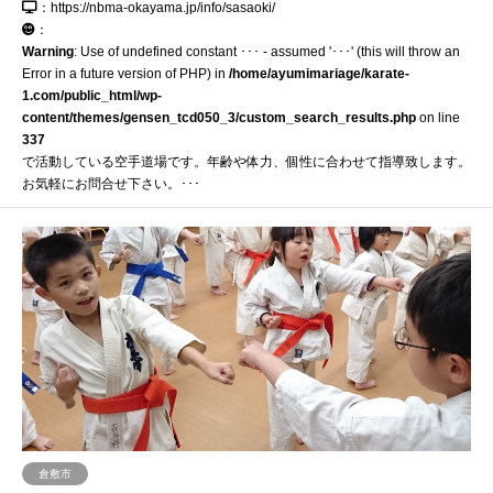
：https://nbma-okayama.jp/info/sasaoki/
：
Warning
: Use of undefined constant ･･･ - assumed '･･･' (this will throw an
Error in a future version of PHP) in
/home/ayumimariage/karate-
1.com/public_html/wp-
content/themes/gensen_tcd050_3/custom_search_results.php
on line
337
で活動している空手道場です。年齢や体力、個性に合わせて指導致します。
お気軽にお問合せ下さい。･･･
倉敷市