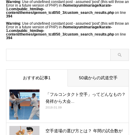
Warning
: Use of undefined constant post - assumed 'post' (this will throw an
Error in a future version of PHP) in
/home/ayumimariage/karate-
1.com/public_html/wp-
content/themes/gensen_tcd050_3/custom_search_results.php
on line
394
Warning
: Use of undefined constant post - assumed 'post' (this will throw an
Error in a future version of PHP) in
/home/ayumimariage/karate-
1.com/public_html/wp-
content/themes/gensen_tcd050_3/custom_search_results.php
on line
394
おすすめ記事1
50歳からの武道空手
「フルコンタクト空手」ってどんなもの？
発祥から大会...
2019.01.09
空手道場の選び方とは？ 年間の試合数が