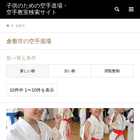
子供のための空手道場・
検索
空手教室検索サイト
倉敷市
倉敷市の空手道場
並べ替え条件
新しい順
古い順
閲覧数順
10件中 1〜10件を表示