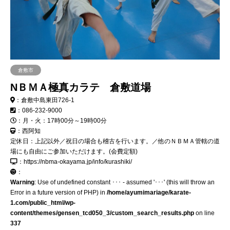
倉敷市
NＢＭＡ極真カラテ 倉敷道場
：倉敷中島東田726-1
：086-232-9000
：月・火：17時00分～19時00分
：西阿知
定休日：上記以外／祝日の場合も稽古を行います。／他のＮＢＭＡ管轄の道
場にも自由にご参加いただけます。(会費定額)
：https://nbma-okayama.jp/info/kurashiki/
：
Warning
: Use of undefined constant ･･･ - assumed '･･･' (this will throw an
Error in a future version of PHP) in
/home/ayumimariage/karate-
1.com/public_html/wp-
content/themes/gensen_tcd050_3/custom_search_results.php
on line
337