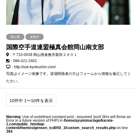
岡山県
倉敷市
国際空手道連盟極真会館岡山南支部
：〒710-0038 岡山県倉敷市新田２９０１
：086-421-2401
：http://sok-kyokushin.com/
写真はイメージ画像です。道場関係者の方はフォームから情報を修正してく
ださい。
10件中 1〜10件を表示
Warning
: Use of undefined constant post - assumed 'post' (this will throw an
Error in a future version of PHP) in
/home/ayumimariage/karate-
1.com/public_html/wp-
content/themes/gensen_tcd050_3/custom_search_results.php
on line
394