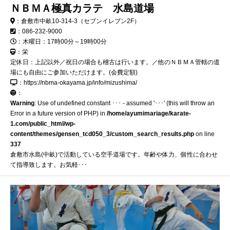
ＮＢＭＡ極真カラテ 水島道場
：倉敷市中畝10-314-3（セブンイレブン2F）
：086-232-9000
：木曜日：17時00分～19時00分
：栄
定休日：上記以外／祝日の場合も稽古は行います。／他のＮＢＭＡ管轄の道
場にも自由にご参加いただけます。(会費定額)
：https://nbma-okayama.jp/info/mizushima/
：
Warning
: Use of undefined constant ･･･ - assumed '･･･' (this will throw an
Error in a future version of PHP) in
/home/ayumimariage/karate-
1.com/public_html/wp-
content/themes/gensen_tcd050_3/custom_search_results.php
on line
337
倉敷市水島(中畝)で活動している空手道場です。年齢や体力、個性に合わせ
て指導致します。お気軽･･･