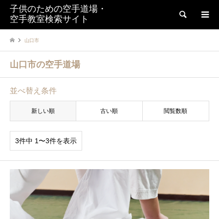
子供のための空手道場・
検索
空手教室検索サイト
山口市
山口市の空手道場
並べ替え条件
新しい順
古い順
閲覧数順
3件中 1〜3件を表示