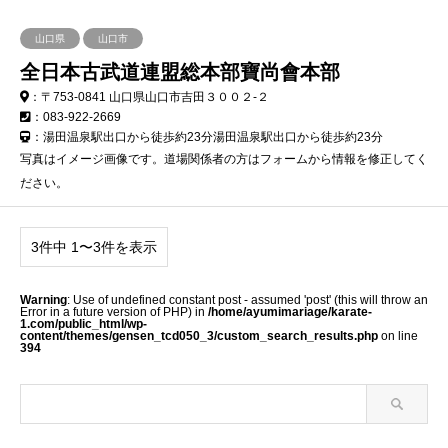
山口県
山口市
全日本古武道連盟総本部寶尚會本部
：〒753-0841 山口県山口市吉田３００２-２
：083-922-2669
：湯田温泉駅出口から徒歩約23分湯田温泉駅出口から徒歩約23分
写真はイメージ画像です。道場関係者の方はフォームから情報を修正してく
ださい。
3件中 1〜3件を表示
Warning
: Use of undefined constant post - assumed 'post' (this will throw an
Error in a future version of PHP) in
/home/ayumimariage/karate-
1.com/public_html/wp-
content/themes/gensen_tcd050_3/custom_search_results.php
on line
394