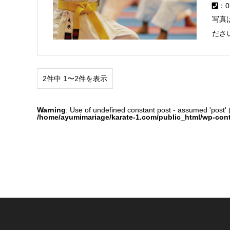
：0
写真
ださ
2件中 1〜2件を表示
Warning
: Use of undefined constant post - assumed 'post' (t
/home/ayumimariage/karate-1.com/public_html/wp-con