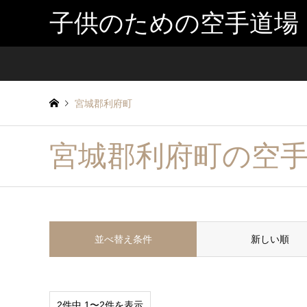
子供のための空手道場
宮城郡利府町
宮城郡利府町の空
並べ替え条件
新しい順
2件中 1〜2件を表示