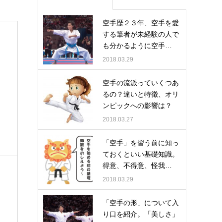
空手歴２３年、空手を愛
する筆者が未経験の人で
も分かるように空手…
2018.03.29
空手の流派っていくつあ
るの？違いと特徴、オリ
ンピックへの影響は？
2018.03.27
「空手」を習う前に知っ
ておくといい基礎知識。
得意、不得意、怪我…
2018.03.29
「空手の形」について入
り口を紹介。「美しさ」