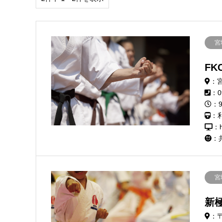
宮
FK
：
：0
：
：
：ht
：
宮
新
：〒