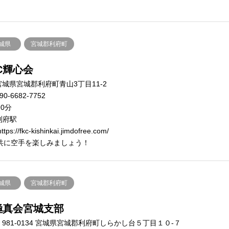
城県
宮城郡利府町
C輝心会
宮城県宮城郡利府町青山3丁目11-2
90-6682-7752
90分
利府駅
tps://fkc-kishinkai.jimdofree.com/
共に空手を楽しみましょう！
城県
宮城郡利府町
極真会宮城支部
981-0134 宮城県宮城郡利府町しらかし台５丁目１０-７