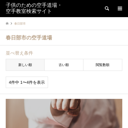
子供のための空手道場・
検索
空手教室検索サイト
春日部市
春日部市の空手道場
並べ替え条件
新しい順
古い順
閲覧数順
4件中 1〜4件を表示