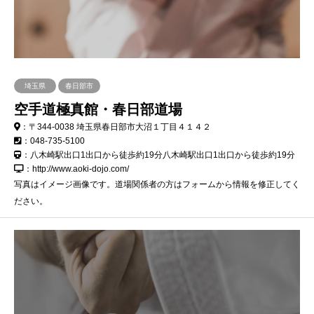
埼玉県
春日部市
空手道極真館・春日部道場
：〒344-0038 埼玉県春日部市大沼１丁目４１４２
：048-735-5100
：八木崎駅出口1出口から徒歩約19分八木崎駅出口1出口から徒歩約19分
：http://www.aoki-dojo.com/
写真はイメージ画像です。道場関係者の方はフォームから情報を修正してく
ださい。