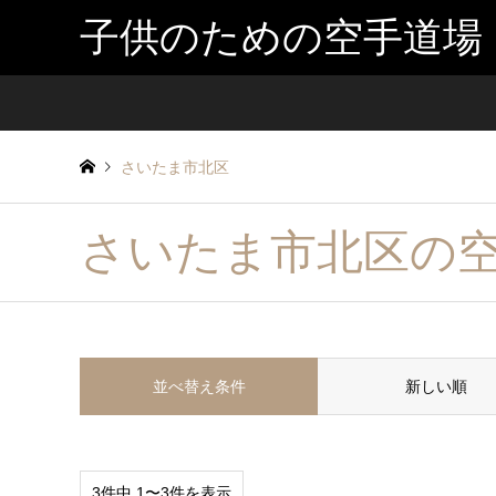
子供のための空手道場
さいたま市北区
さいたま市北区の
並べ替え条件
新しい順
3件中 1〜3件を表示