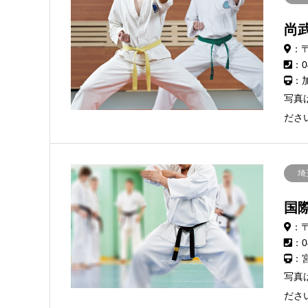
尚
：
：0
：
写真
ださ
埼
国
：〒
：0
：
写真
ださ