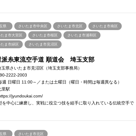
玉県
さいたま市中央区
さいたま市北区
さいたま市南区
いたま市大宮区
さいたま市桜区
さいたま市浦和区
いたま市緑区
さいたま市見沼区
里派糸東流空手道 順道会 埼玉支部
埼玉県さいたま市見沼区（埼玉支部事務局）
90-2222-2003
毎週 日曜日 11:00～／または土曜日（曜日・時間は毎週異なる）
七里駅
ttps://jyundoukai.com/
型を中心に練磨し、実戦に役立つ技を組手に取り入れている伝統空手で
玉県
さいたま市北区