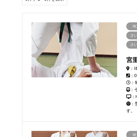
埼
さ
さ
宮
：
：0
：
：
：h
：
す。
埼