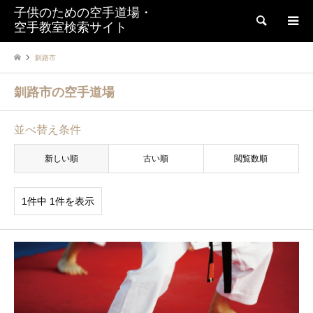
子供のための空手道場・
検索
空手教室検索サイト
釧路市
釧路市の空手道場
並べ替え条件
新しい順
古い順
閲覧数順
1件中 1件を表示