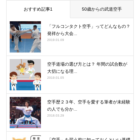
おすすめ記事1
50歳からの武道空手
「フルコンタクト空手」ってどんなもの？
発祥から大会...
2019.01.09
空手道場の選び方とは？ 年間の試合数が
大切になる理...
2019.01.05
空手歴２３年、空手を愛する筆者が未経験
の人でも分か...
2018.03.29
「空手」を習う前に知っておくといい基礎