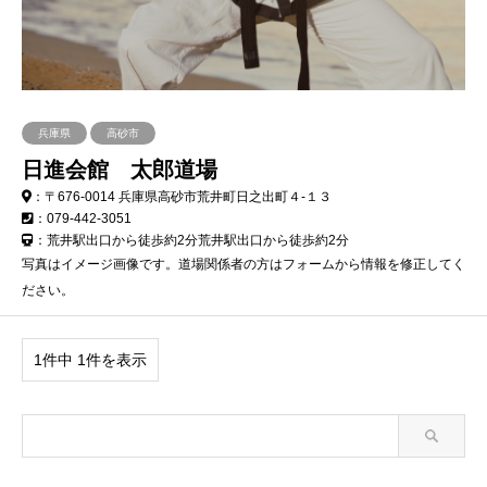
兵庫県
高砂市
日進会館 太郎道場
：〒676-0014 兵庫県高砂市荒井町日之出町４-１３
：079-442-3051
：荒井駅出口から徒歩約2分荒井駅出口から徒歩約2分
写真はイメージ画像です。道場関係者の方はフォームから情報を修正してく
ださい。
1件中 1件を表示