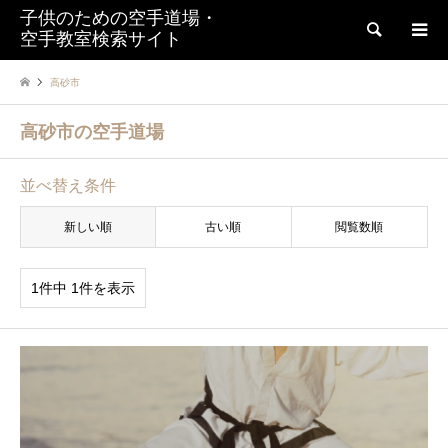
子供のための空手道場・
検索
空手教室検索サイト
高砂市
高砂市の空手道場
並べ替え条件
新しい順
古い順
閲覧数順
1件中 1件を表示