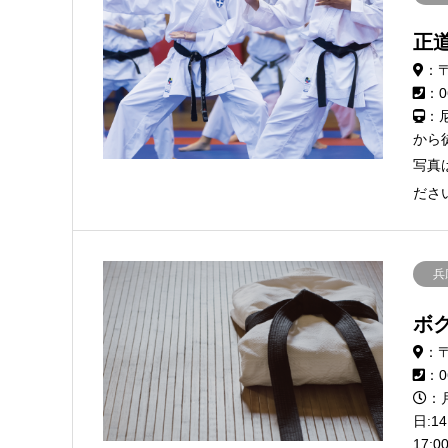
正
：〒
：0
：
から
写真
ださ
兵
ボ
：〒
：0
：月
日:14
17:0