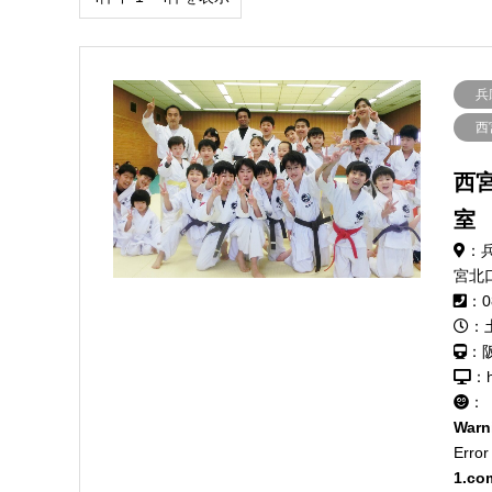
兵
西
西
室
：
宮北
：0
：
：
：h
：
Warn
Error
1.co