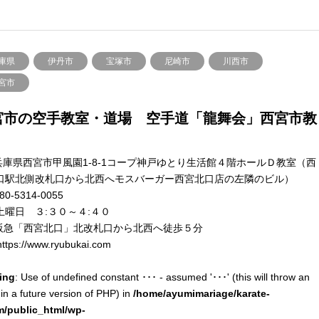
庫県
伊丹市
宝塚市
尼崎市
川西市
宮市
宮市の空手教室・道場 空手道「龍舞会」西宮市教
兵庫県西宮市甲風園1-8-1コープ神戸ゆとり生活館４階ホールＤ教室（西
口駅北側改札口から北西へモスバーガー西宮北口店の左隣のビル）
80-5314-0055
土曜日 ３:３０～４:４０
阪急「西宮北口」北改札口から北西へ徒歩５分
ttps://www.ryubukai.com
ing
: Use of undefined constant ･･･ - assumed '･･･' (this will throw an
 in a future version of PHP) in
/home/ayumimariage/karate-
m/public_html/wp-