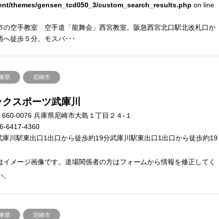
ent/themes/gensen_tcd050_3/custom_search_results.php
on line
市の空手教室 空手道「龍舞会」西宮教室。阪急西宮北口駅北改札口か
西へ徒歩５分。モスバ･･･
庫県
尼崎市
ックスポーツ武庫川
660-0076 兵庫県尼崎市大島１丁目２４-１
6-6417-4360
武庫川駅東出口1出口から徒歩約19分武庫川駅東出口1出口から徒歩約19
はイメージ画像です。道場関係者の方はフォームから情報を修正してく
い。
庫県
尼崎市