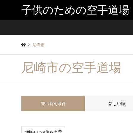
子供のための空手道場
尼崎市
尼崎市の空手道場
並べ替え条件
新しい順
4件中 1〜4件を表示