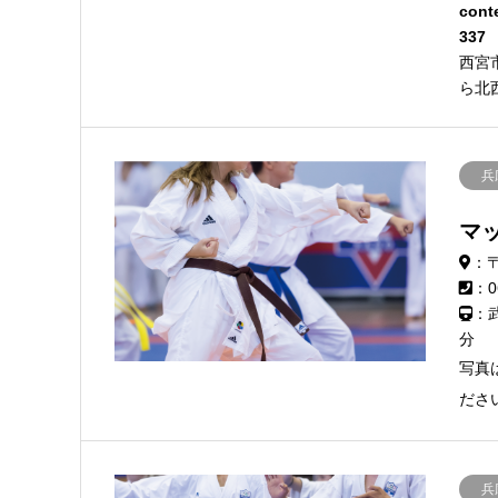
cont
337
西宮
ら北
兵
マ
：〒
：0
：
分
写真
ださ
兵