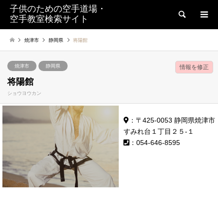
子供のための空手道場・
検索
空手教室検索サイト
焼津市
静岡県
将陽館
焼津市
静岡県
情報を修正
将陽館
ショウヨウカン
：〒425-0053 静岡県焼津市
すみれ台１丁目２５-１
：054-646-8595