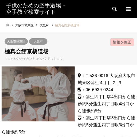
子供のための空手道場・
検索
空手教室検索サイト
大阪市城東区
大阪府
極真会館京橋道場
大阪市城東区
大阪府
情報を修正
極真会館京橋道場
キョクシンカイカンキョウバシドウジョウ
：〒536-0016 大阪府大阪市
城東区蒲生４丁目２-３
：06-6939-0244
：蒲生四丁目駅4出口から徒
歩約5分蒲生四丁目駅4出口か
ら徒歩約5分
：蒲生四丁目駅3出口から徒
歩約5分蒲生四丁目駅3出口か
ら徒歩約5分