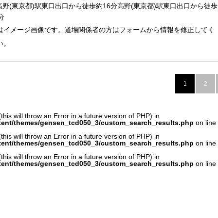
高野(東京都)駅東口出口から徒歩約16分高野(東京都)駅東口出口から徒歩
分
はイメージ画像です。道場関係者の方はフォームから情報を修正してく
い。
1
2
his will throw an Error in a future version of PHP) in
tent/themes/gensen_tcd050_3/custom_search_results.php
on line
his will throw an Error in a future version of PHP) in
tent/themes/gensen_tcd050_3/custom_search_results.php
on line
his will throw an Error in a future version of PHP) in
tent/themes/gensen_tcd050_3/custom_search_results.php
on line