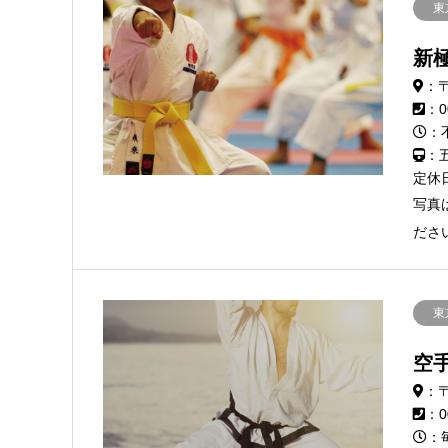
東
新
：〒
：0
：
：
定休
写真
ださ
東
空
：〒
：0
：毎