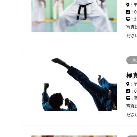
：〒
：0
：
写真
ださ
東
極
：〒
：0
：
写真
ださ