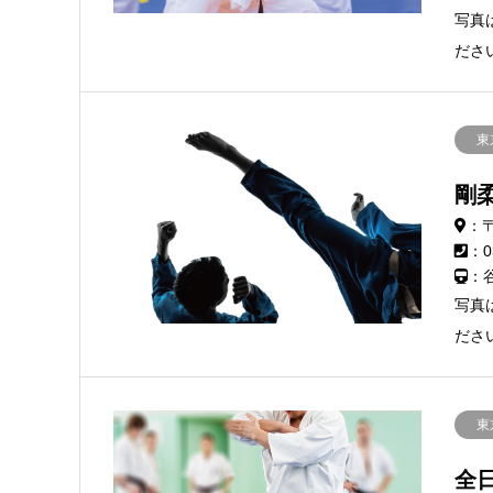
写真
ださ
東
剛
：〒
：0
：
写真
ださ
東
全