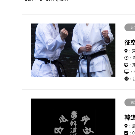
足
征
：東
：毎
：
：h
：
東
韓
：
：0