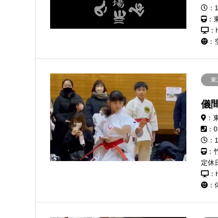
：
：
：h
：
東
儀
：
：0
：1
：
定休
：h
：