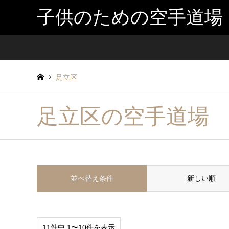
子供のための空手道場
足立区
足立区の空手道場
並べ替え条件
新しい順
11件中 1〜10件を表示