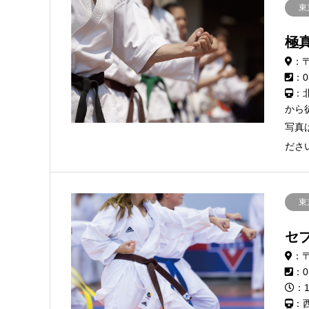
東
極
：〒
：0
：
から
写真
ださ
東
セ
：〒
：0
：1
：