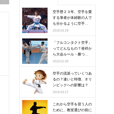
空手歴２３年、空手を愛
する筆者が未経験の人で
も分かるように空手…
2018.03.29
「フルコンタクト空手」
ってどんなもの？発祥か
ら大会ルール・勝つ…
2019.01.09
空手の流派っていくつあ
るの？違いと特徴、オリ
ンピックへの影響は？
2018.03.27
これから空手を習う人の
ために、教室選びの前に