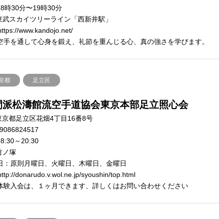
18時30分〜19時30分
東武スカイツリーライン「西新井駅」
ttps://www.kandojo.net/
空手を通して心身を鍛え、礼節を重んじる心、真の強さを学びます。
京都
足立区
間派松濤館流空手道協会東京本部足立照心会
東京都足立区花畑4丁目16番8号
9086824517
8:30～20:30
竹ノ塚
日：原則月曜日、火曜日、木曜日、金曜日
ttp://donarudo.v.wol.ne.jp/syoushin/top.html
体験入会は、１ヶ月できます、詳しくはお問い合わせください