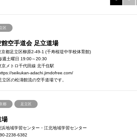
立区
空館空手道会 足立道場
京都足立区柳原2-49-1 (千寿桜堤中学校体育館)
週土曜日 19:00～20:30
東京メトロ千代田線 北千住駅
ttps://seikukan-adachi.jimdofree.com/
足立区の松濤館流の空手道場です。
京都
足立区
道場
鹿浜地域学習センター・江北地域学習センター
90-2238-6382