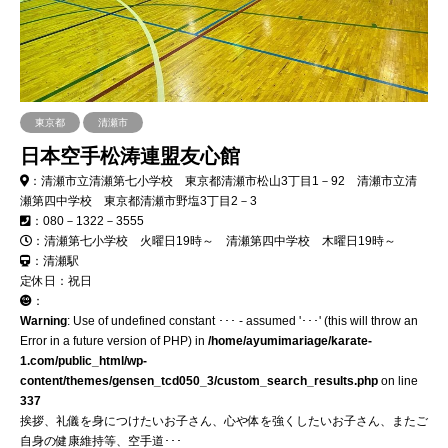
東京都
清瀬市
日本空手松涛連盟友心館
：清瀬市立清瀬第七小学校 東京都清瀬市松山3丁目1－92 清瀬市立清
瀬第四中学校 東京都清瀬市野塩3丁目2－3
：080－1322－3555
：清瀬第七小学校 火曜日19時～ 清瀬第四中学校 木曜日19時～
：清瀬駅
定休日：祝日
：
Warning
: Use of undefined constant ･･･ - assumed '･･･' (this will throw an
Error in a future version of PHP) in
/home/ayumimariage/karate-
1.com/public_html/wp-
content/themes/gensen_tcd050_3/custom_search_results.php
on line
337
挨拶、礼儀を身につけたいお子さん、心や体を強くしたいお子さん、またご
自身の健康維持等、空手道･･･