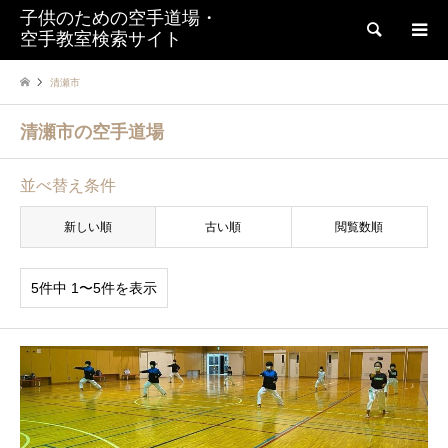
子供のための空手道場・
検索
空手教室検索サイト
清瀬市
清瀬市の空手道場
並べ替え条件
新しい順
古い順
閲覧数順
5件中 1〜5件を表示