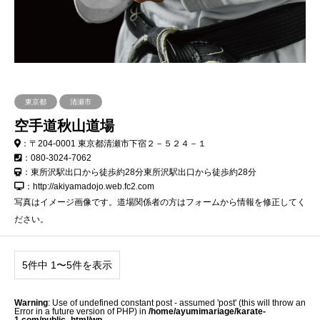
東京都
清瀬市
空手道秋山道場
：〒204-0001 東京都清瀬市下宿２－５２４－１
：080-3024-7062
：東所沢駅出口から徒歩約28分東所沢駅出口から徒歩約28分
：http://akiyamadojo.web.fc2.com
写真はイメージ画像です。道場関係者の方はフォームから情報を修正してく
ださい。
5件中 1〜5件を表示
Warning
: Use of undefined constant post - assumed 'post' (this will throw an
Error in a future version of PHP) in
/home/ayumimariage/karate-
1.com/public_html/wp-