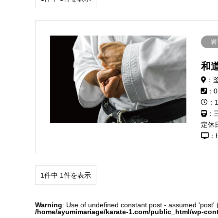
岩
和
：釜
：0
：1
：
定休
：h
1件中 1件を表示
Warning
: Use of undefined constant post - assumed 'post' (t
/home/ayumimariage/karate-1.com/public_html/wp-con