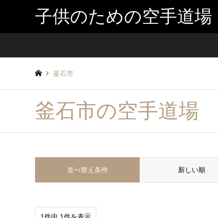
子供のための空手道場
釜石市
釜石市の空手道場
並べ替え条件
新しい順
1件中 1件を表示