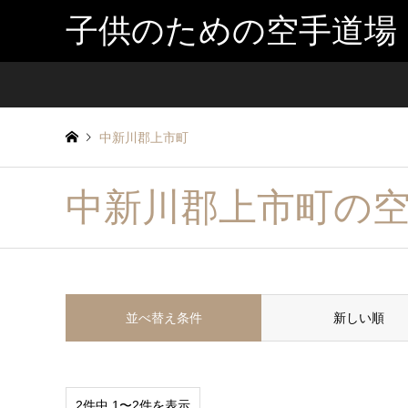
子供のための空手道場
中新川郡上市町
中新川郡上市町の
並べ替え条件
新しい順
2件中 1〜2件を表示