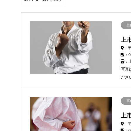
富
上
：〒
：0
：
写真
ださ
富
上
：〒
：0