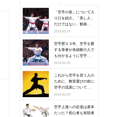
「空手の形」について入
り口を紹介。「美しさ」
だけではない、動画…
2018.03.29
空手歴２３年、空手を愛
する筆者が未経験の人で
も分かるように空手…
2018.03.29
これから空手を習う人の
ために、教室選びの前に
空手の流派について…
2018.03.29
空手上達への近道は基本
だった？初心者も有段者