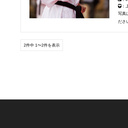
：
写真
ださ
2件中 1〜2件を表示