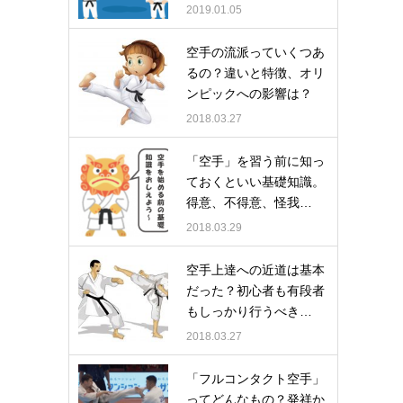
2019.01.05
空手の流派っていくつあ
るの？違いと特徴、オリ
ンピックへの影響は？
2018.03.27
「空手」を習う前に知っ
ておくといい基礎知識。
得意、不得意、怪我…
2018.03.29
空手上達への近道は基本
だった？初心者も有段者
もしっかり行うべき…
2018.03.27
「フルコンタクト空手」
ってどんなもの？発祥か