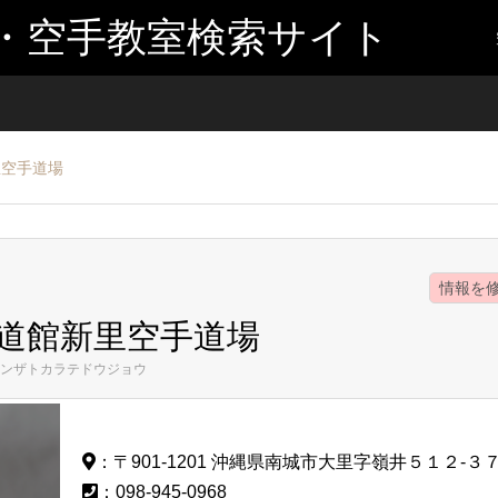
・空手教室検索サイト
里空手道場
情報を
道館新里空手道場
ンザトカラテドウジョウ
：〒901-1201 沖縄県南城市大里字嶺井５１２-３
：098-945-0968