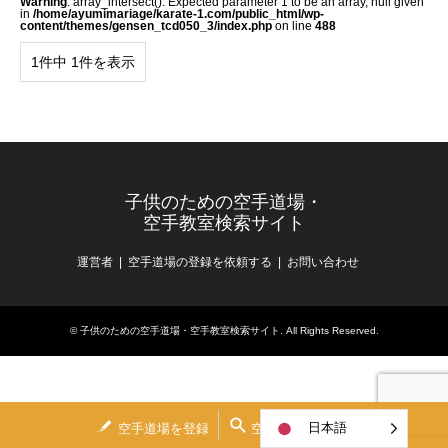
Warning
: array_intersect(): Expected parameter 1 to be an array, null given
in
/home/ayumimariage/karate-1.com/public_html/wp-
content/themes/gensen_tcd050_3/index.php
on line
488
1件中 1件を表示
子供のための空手道場・
空手教室検索サイト
運営者
空手道場の登録を依頼する
お問い合わせ
©
子供のための空手道場・空手教室検索サイト
. All Rights Reserved.
日本語
空手道場を登録
空手道場を検索