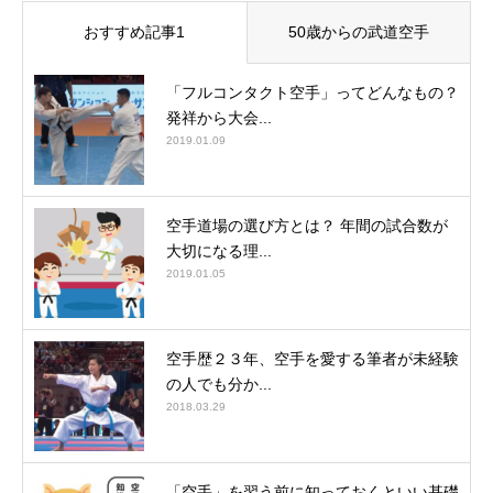
おすすめ記事1
50歳からの武道空手
「フルコンタクト空手」ってどんなもの？
発祥から大会...
2019.01.09
空手道場の選び方とは？ 年間の試合数が
大切になる理...
2019.01.05
空手歴２３年、空手を愛する筆者が未経験
の人でも分か...
2018.03.29
「空手」を習う前に知っておくといい基礎