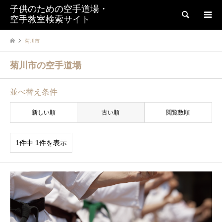
子供のための空手道場・
検索
空手教室検索サイト
菊川市
菊川市の空手道場
並べ替え条件
新しい順
古い順
閲覧数順
1件中 1件を表示