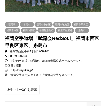
福岡県
古賀市
福岡市中央区
福岡市城南区
福岡市早良区
福岡市東区
福岡市西区
糟屋郡志免町
糟屋郡粕屋町
糸島市
福岡空手道場「武流会RedSoul」福岡市西区
早良区東区、糸島市
：福岡市西区小戸4丁目19-3A101
：0929858763
：下記の各道場で確認後、詳細は道場公式ホームページへ
定休日：祝日
：http://buryukai.jp/
：
武道空手道で人生王道！「武流会空手をやろー！」
3件中 1〜3件を表示