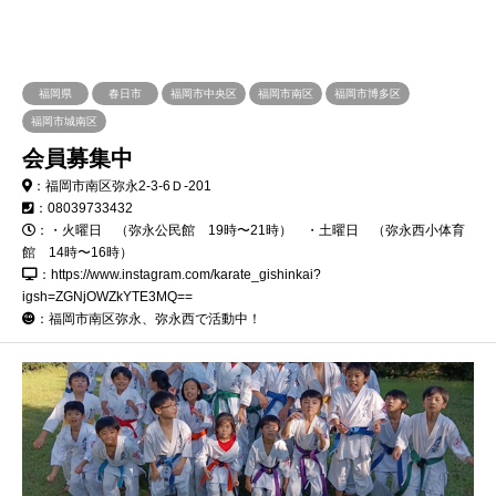
福岡県
春日市
福岡市中央区
福岡市南区
福岡市博多区
福岡市城南区
会員募集中
：福岡市南区弥永2-3-6Ｄ-201
：08039733432
：・火曜日 （弥永公民館 19時〜21時） ・土曜日 （弥永西小体育
館 14時〜16時）
：https://www.instagram.com/karate_gishinkai?
igsh=ZGNjOWZkYTE3MQ==
：
福岡市南区弥永、弥永西で活動中！