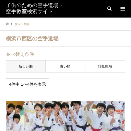
子供のための空手道場・
検索
空手教室検索サイト
横浜市西区
横浜市西区の空手道場
並べ替え条件
新しい順
古い順
閲覧数順
4件中 1〜4件を表示