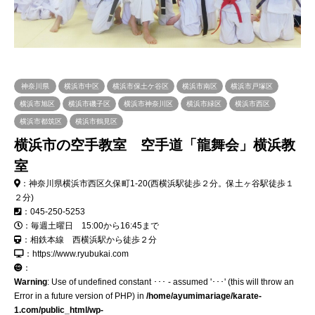
神奈川県
横浜市中区
横浜市保土ケ谷区
横浜市南区
横浜市戸塚区
横浜市旭区
横浜市磯子区
横浜市神奈川区
横浜市緑区
横浜市西区
横浜市都筑区
横浜市鶴見区
横浜市の空手教室 空手道「龍舞会」横浜教
室
：神奈川県横浜市西区久保町1-20(西横浜駅徒歩２分。保土ヶ谷駅徒歩１
２分)
：045-250-5253
：毎週土曜日 15:00から16:45まで
：相鉄本線 西横浜駅から徒歩２分
：https://www.ryubukai.com
：
Warning
: Use of undefined constant ･･･ - assumed '･･･' (this will throw an
Error in a future version of PHP) in
/home/ayumimariage/karate-
1.com/public_html/wp-