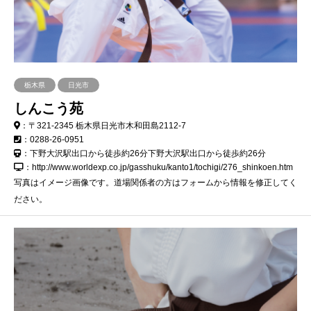
栃木県
日光市
しんこう苑
：〒321-2345 栃木県日光市木和田島2112-7
：0288-26-0951
：下野大沢駅出口から徒歩約26分下野大沢駅出口から徒歩約26分
：http://www.worldexp.co.jp/gasshuku/kanto1/tochigi/276_shinkoen.htm
写真はイメージ画像です。道場関係者の方はフォームから情報を修正してく
ださい。