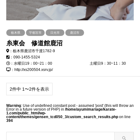
栃木県
宇都宮市
日光市
鹿沼市
糸東会 修道館鹿沼
：栃木県鹿沼市千渡1782-9
：090-1455-5324
：水曜日19：00~21：00 土曜日9：30~11：30
：http://xs200504.xsrv.jp/
2件中 1〜2件を表示
Warning
: Use of undefined constant post - assumed 'post' (this will throw an
Error in a future version of PHP) in
/home/ayumimariage/karate-
1.com/public_html/wp-
content/themes/gensen_tcd050_3/custom_search_results.php
on line
394