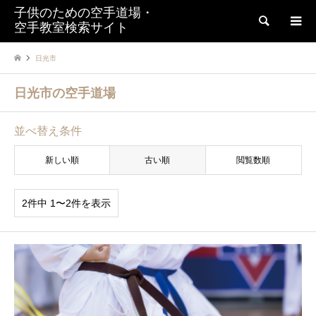
子供のための空手道場・
検索
空手教室検索サイト
日光市
日光市の空手道場
並べ替え条件
新しい順
古い順
閲覧数順
2件中 1〜2件を表示