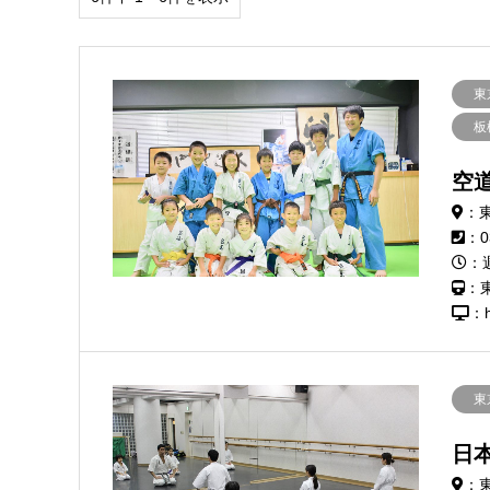
東
板
空
：東
：0
：
：
：h
東
日
：