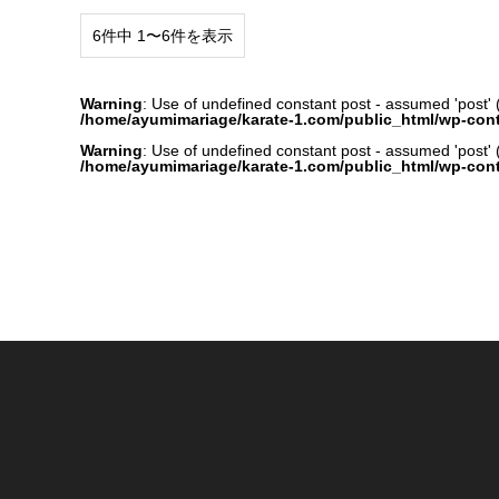
6件中 1〜6件を表示
Warning
: Use of undefined constant post - assumed 'post' (t
/home/ayumimariage/karate-1.com/public_html/wp-con
Warning
: Use of undefined constant post - assumed 'post' (t
/home/ayumimariage/karate-1.com/public_html/wp-con