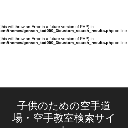
his will throw an Error in a future version of PHP) in
tent/themes/gensen_tcd050_3/custom_search_results.php
on line
his will throw an Error in a future version of PHP) in
tent/themes/gensen_tcd050_3/custom_search_results.php
on line
子供のための空手道
場・空手教室検索サイ