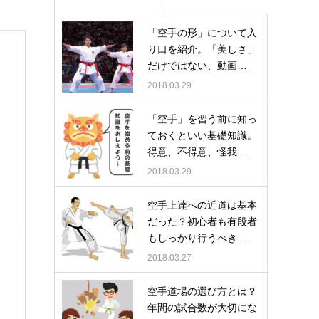
「空手の形」について入
り口を紹介。「美しさ」
だけではない、動画…
2018.03.29
「空手」を習う前に知っ
ておくといい基礎知識。
得意、不得意、怪我…
）
2018.03.29
空手上達への近道は基本
だった？初心者も有段者
もしっかり行うべき…
2018.03.27
空手道場の選び方とは？
年間の試合数が大切にな