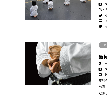
：0
：
：
：h
：
東
新
：〒
：0
：
歩約
写真
ださ