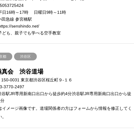
5053725424
平日16時～17時 日曜日9時～11時
小田急線 参宮橋駅
ttps://senshindo.net/
子ども、親子でも学べる空手教室
京都
渋谷区
極真会 渋谷道場
150-0031 東京都渋谷区桜丘町９-１６
3-3770-2497
渋谷駅JR専用新南口出口から徒歩約4分渋谷駅JR専用新南口出口から徒
4分
はイメージ画像です。道場関係者の方はフォームから情報を修正してく
い。