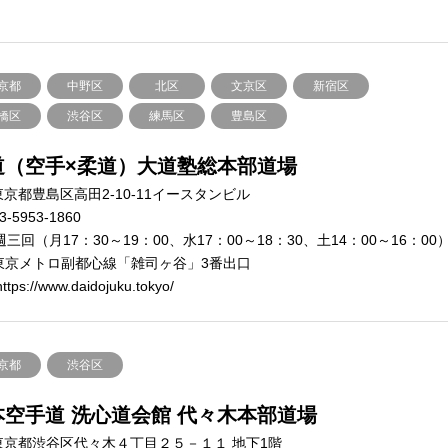
京都
中野区
北区
文京区
新宿区
橋区
渋谷区
練馬区
豊島区
道（空手×柔道）大道塾総本部道場
京都豊島区高田2-10-11イースタンビル
3-5953-1860
週三回（月17：30～19：00、水17：00～18：30、土14：00～16：00
東京メトロ副都心線「雑司ヶ谷」3番出口
ttps://www.daidojuku.tokyo/
京都
渋谷区
本空手道 洗心道会館 代々木本部道場
東京都渋谷区代々木４丁目２５－１１ 地下1階