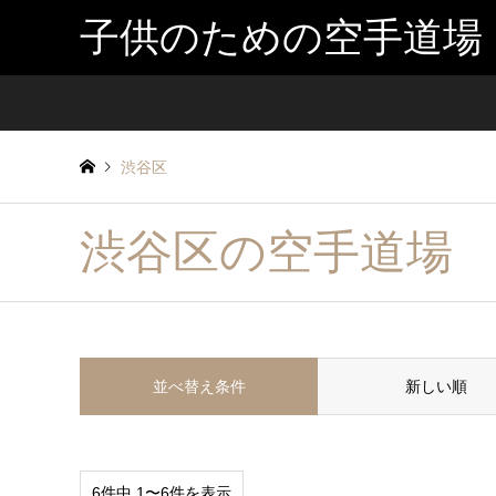
子供のための空手道場
渋谷区
渋谷区の空手道場
並べ替え条件
新しい順
6件中 1〜6件を表示