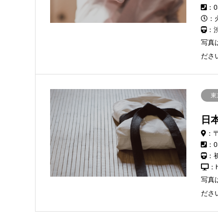
：0
：
：
写真
ださ
東
日
：〒
：0
：
：h
写真
ださ