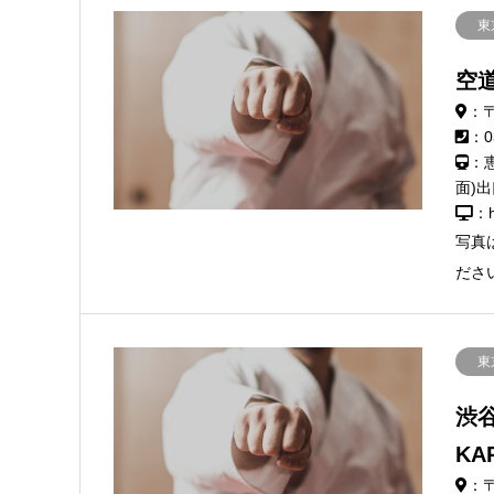
東
空
：〒
：0
：
面)
：h
写真
ださ
東
渋谷
KA
：〒