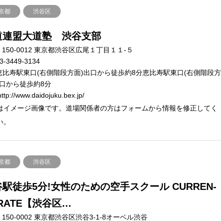
京都
渋谷区
道連盟大道塾 渋谷支部
150-0012 東京都渋谷区広尾１丁目１１-５
3-3449-3134
恵比寿駅東口(右側階段方面)出口から徒歩約8分恵比寿駅東口(右側階段
出口から徒歩約8分
ttp://www.daidojuku.bex.jp/
はイメージ画像です。道場関係者の方はフォームから情報を修正してく
い。
京都
渋谷区
駅徒歩5分!女性のための空手スクール CURREN-
RATE【渋谷区…
150-0002 東京都渋谷区渋谷3-1-8オーベル渋谷