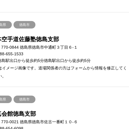
島県
徳島市
本空手道佐藤塾徳島支部
770-0844 徳島県徳島市中通町３丁目６-１
88-655-1533
徳島駅出口から徒歩約5分徳島駅出口から徒歩約5分
はイメージ画像です。道場関係者の方はフォームから情報を修正してく
い。
島県
徳島市
真会館徳島支部
770-0021 徳島県徳島市佐古一番町１０-６
88-654-6098