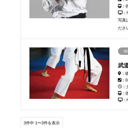
：
：h
写真
ださ
徳
武
：徳
：0
：土
：
：h
3件中 1〜3件を表示