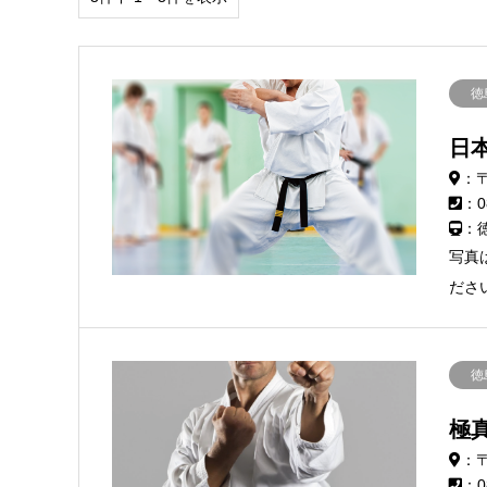
徳
日
：〒
：0
：
写真
ださ
徳
極
：〒
：0