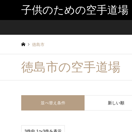
子供のための空手道場
徳島市
徳島市の空手道場
並べ替え条件
新しい順
3件中 1〜3件を表示